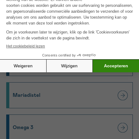
Maitake
Maretak
Mariadistel
Omega 3