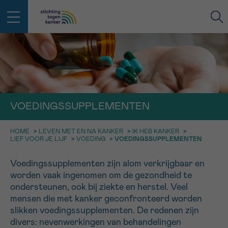
IN DE STRIJD TEGEN KANKER STA
TERUG
JE NIET ALLEEN
EMAIL
geen enkele diagnose
Professionele medewerkers beantwoorden je vragen
VOEDINGSSUPPLEMENTEN
Contacteer ons gratis
HOME
>
LEVEN MET EN NA KANKER
>
IK HEB KANKER
>
Afspraak
Vraag
Gegevens
Bevestiging
NAAM
LIEF VOOR JE LIJF
>
VOEDING
>
VOEDINGSSUPPLEMENTEN
Bel ons op 0800 15 802
ma-vrij 9u tot 18u
KIES DE TIJDSSPANNE VAN JE AFSPRAAK
Voedingssupplementen zijn alom verkrijgbaar en
Via ons
worden vaak ingenomen om de gezondheid te
9h-11h
contactformulier
VOORNAAM
ondersteunen, ook bij ziekte en herstel. Veel
TERUG
mensen die met kanker geconfronteerd worden
11h-13h
Ik wil graag opgebeld worden
slikken voedingssupplementen. De redenen zijn
NAAM
13h-16h
divers: nevenwerkingen van behandelingen
Meer weten over Kankerinfo