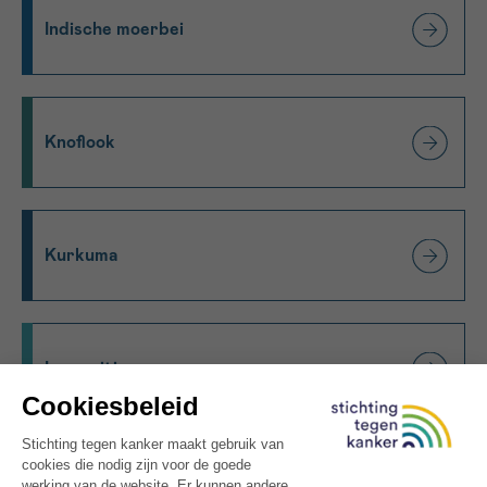
Indische moerbei
Knoflook
Kurkuma
L-carnitine
Lycopeen