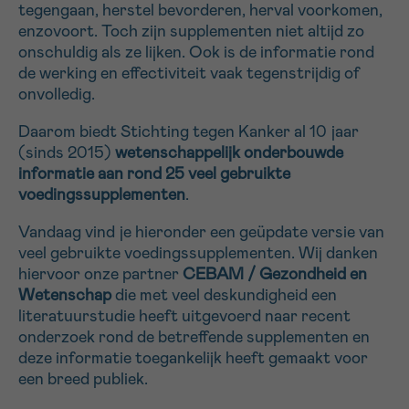
tegengaan, herstel bevorderen, herval voorkomen,
16h-18h
enzovoort. Toch zijn supplementen niet altijd zo
onschuldig als ze lijken. Ook is de informatie rond
VOORNAAM
de werking en effectiviteit vaak tegenstrijdig of
onvolledig.
Verder
Daarom biedt Stichting tegen Kanker al 10 jaar
(sinds 2015)
wetenschappelijk onderbouwde
EMAIL
informatie aan rond 25 veel gebruikte
voedingssupplementen
.
Vandaag vind je hieronder een geüpdate versie van
MIJN VRAAG
veel gebruikte voedingssupplementen. Wij danken
hiervoor onze partner
CEBAM / Gezondheid en
Wetenschap
die met veel deskundigheid een
literatuurstudie heeft uitgevoerd naar recent
onderzoek rond de betreffende supplementen en
Ja, stuur mij de nieuwsbrief
deze informatie toegankelijk heeft gemaakt voor
Ik aanvaard de
gebruiksvoorwaarden
een breed publiek.
*VERPLICHT VELD