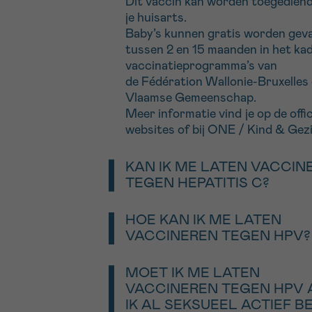
Dit vaccin kan worden toegedien
je
huisarts
.
Baby’s kunnen gratis worden gev
tussen 2 en 15 maanden in het ka
vaccinatieprogramma’s van
de
Fédération
Wallonie
-Bruxelles
Vlaamse Gemeenschap.
Meer informatie vind je op de offic
websites of bij
ONE /
Kind & Gezi
KAN IK ME LATEN VACCIN
TEGEN HEPATITIS C?
Helaas niet.
Er bestaat momenteel geen preve
HOE KAN IK ME LATEN
vaccin tegen hepatitis C.
VACCINEREN TEGEN HPV?
Wel zijn er antivirale geneesmidde
Dit vaccin kan worden toegedien
die
meer dan 95% van de persone
je
huisarts
.
MOET IK ME LATEN
hepatitis C-infectie kunnen gene
In het kader van de vaccinatiepr
VACCINEREN TEGEN HPV 
van de beide Gemeenschappen zijn
IK AL SEKSUEEL ACTIEF B