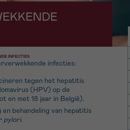
11h-13h
13h-16h
WEKKENDE
p 0800 15 802
Via ons
 tot 18u
contactformuli
V
ag opgebeld
Meer weten ov
Kankerinfo
E INFECTIES
erverwekkende infecties:
e nieuwsbrief
gebruiksvoorwaarden
cineren tegen het hepatitis
S
llomavirus (HPV) op de
ot en met 18 jaar in België).
 en behandeling van hepatitis
 pylori
.