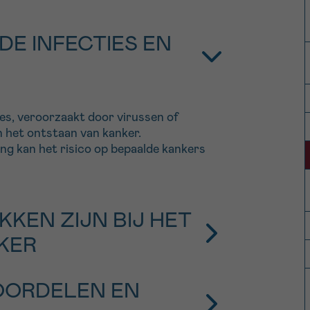
E INFECTIES EN
s, veroorzaakt door virussen of
n het ontstaan van kanker.
ng kan het risico op bepaalde kankers
KKEN ZIJN BIJ HET
KER
kanker worden geassocieerd:
VOORDELEN EN