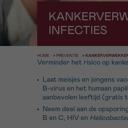
9h-11h
KANKERVER
Bel ons o
EMAIL
ma-vrij 9u
INFECTIES
Ik wil gra
MIJN VRAAG
worden
HOME
>
PREVENTIE
>
KANKERVERWEKKEND
Verminder het risico op kank
Ja, stuur mij d
Ik aanvaard de
Laat meisjes en jongens vac
*VERPLICHT VELD
B-virus en het humaan papi
aanbevolen leeftijd (gratis t
Neem deel aan de opsporing
B en C, HIV en
Helicobacter