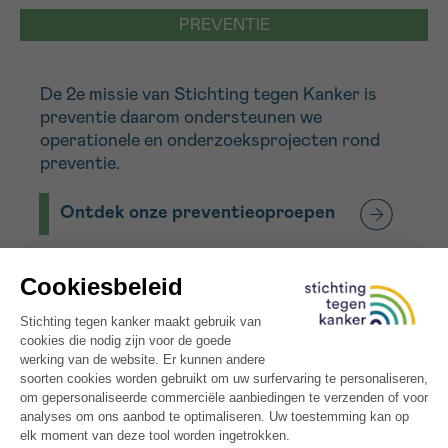
PREVENTIE
Sturen
De
2
e
missie
van
Stichting tegen Kanker
is
preventie daarom
ondersteunen we
operationele en onderzoeksprojecten rond
preventie.
Ontdek onze preventieoproepen
LEVENSKWALITEIT
De
derde missie
van Stichting tegen Kanker is
de steun aan mensen geconfronteerd met
kanker. In dit kader steunen we projecten die
rechtstreeks bijdragen tot het welzijn van