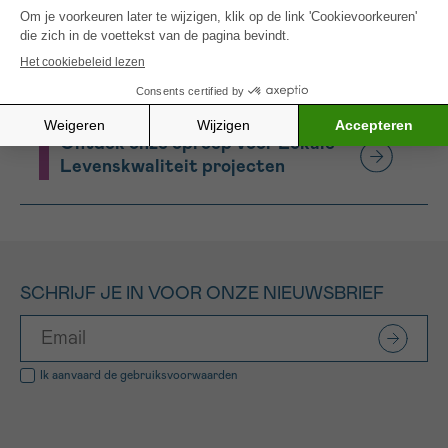
deze mensen via de p
rojecten
oproepen
Levenskwaliteit.
Ontdek onze oproepen voor
Levenskwaliteit
Ontdek onze oproep voor Lokale
Levenskwaliteit projecten
SCHRIJF JE IN VOOR ONZE NIEUWSBRIEF
Ik aanvaard de
gebruiksvoorwaarden