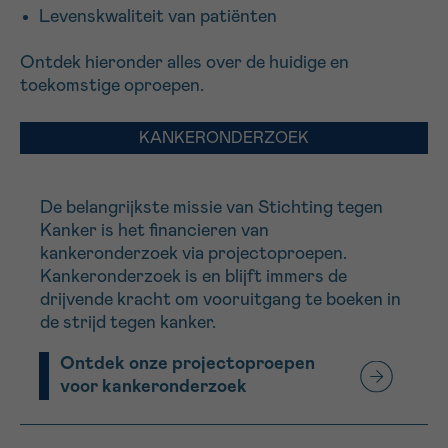
Levenskwaliteit van patiënten
16h-18h
Ontdek hieronder alles over de huidige en
VOORNAAM
toekomstige oproepen.
Verder
KANKERONDERZOEK
EMAIL
De
belangrijkste missie
van Stichting tegen
Kanker is het financieren van
kankeronderzoek via projectoproepen.
MIJN VRAAG
Kankeronderzoek is en blijft immers de
drijvende kracht om vooruitgang te boeken in
de strijd tegen kanker.
Ontdek onze projectoproepen
voor kankeronderzoek
Ja, stuur mij de nieuwsbrief
Ik aanvaard de
gebruiksvoorwaarden
*VERPLICHT VELD