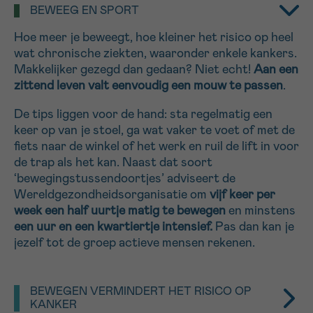
BEWEEG EN SPORT
16h-18h
Hoe meer je beweegt, hoe kleiner het risico op heel
VOORNAAM
wat chronische ziekten, waaronder enkele kankers.
Makkelijker gezegd dan gedaan? Niet echt!
Aan een
Verder
zittend leven valt eenvoudig een mouw te passen
.
De tips liggen voor de hand: sta regelmatig een
EMAIL
keer op van je stoel, ga wat vaker te voet of met de
fiets naar de winkel of het werk en ruil de lift in voor
de trap als het kan. Naast dat soort
‘bewegingstussendoortjes’ adviseert de
MIJN VRAAG
Wereldgezondheidsorganisatie om
vijf keer per
week een half uurtje matig te bewegen
en minstens
een uur en een kwartiertje intensief.
Pas dan kan je
jezelf tot de groep actieve mensen rekenen.
Ja, stuur mij de nieuwsbrief
Ik aanvaard de
gebruiksvoorwaarden
BEWEGEN VERMINDERT HET RISICO OP
KANKER
*VERPLICHT VELD