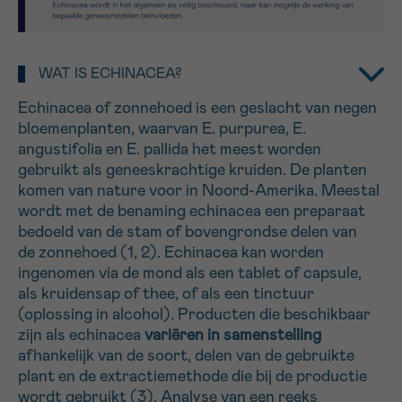
16h-18h
VOORNAAM
WAT IS ECHINACEA?
Verder
Echinacea of zonnehoed is een geslacht van negen
bloemenplanten, waarvan E. purpurea, E.
angustifolia en E. pallida het meest worden
EMAIL
gebruikt als geneeskrachtige kruiden. De planten
komen van nature voor in Noord-Amerika. Meestal
wordt met de benaming echinacea een preparaat
bedoeld van de stam of bovengrondse delen van
MIJN VRAAG
de zonnehoed (1, 2). Echinacea kan worden
ingenomen via de mond als een tablet of capsule,
als kruidensap of thee, of als een tinctuur
(oplossing in alcohol). Producten die beschikbaar
zijn als echinacea
variëren in samenstelling
Ja, stuur mij de nieuwsbrief
afhankelijk van de soort, delen van de gebruikte
Ik aanvaard de
gebruiksvoorwaarden
plant en de extractiemethode die bij de productie
*VERPLICHT VELD
wordt gebruikt (3). Analyse van een reeks