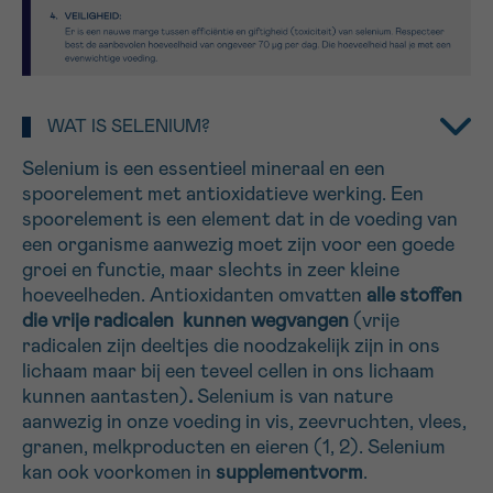
16h-18h
VOORNAAM
Verder
WAT IS SELENIUM?
Selenium is een essentieel mineraal en een
EMAIL
spoorelement met antioxidatieve werking. Een
spoorelement is een element dat in de voeding van
een organisme aanwezig moet zijn voor een goede
groei en functie, maar slechts in zeer kleine
MIJN VRAAG
hoeveelheden. Antioxidanten omvatten
alle stoffen
die vrije radicalen
kunnen wegvangen
(vrije
radicalen zijn deeltjes die noodzakelijk zijn in ons
lichaam maar bij een teveel cellen in ons lichaam
kunnen aantasten)
.
Selenium is van nature
aanwezig in onze voeding in vis, zeevruchten, vlees,
Ja, stuur mij de nieuwsbrief
granen, melkproducten en eieren (1, 2). Selenium
Ik aanvaard de
gebruiksvoorwaarden
kan ook voorkomen in
supplementvorm
.
*VERPLICHT VELD