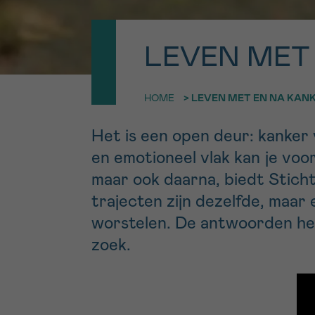
9h-11h
Bel ons o
EMAIL
LEVEN MET
ma-vrij 9u
Ik wil gra
MIJN VRAAG
HOME
>
LEVEN MET EN NA KAN
worden
Het is een open deur: kanker 
en emotioneel vlak kan je voor
Ja, stuur mij d
maar ook daarna, biedt Stich
Ik aanvaard de
trajecten zijn dezelfde, maar
*VERPLICHT VELD
worstelen. De antwoorden heb
zoek.