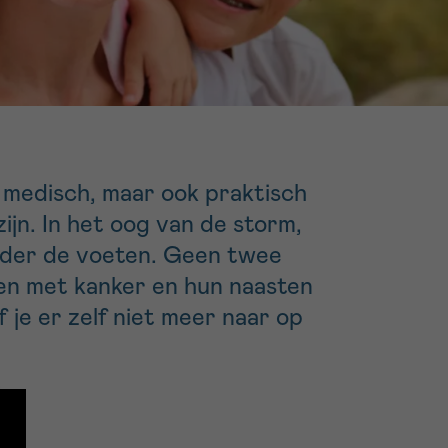
16h-18h
er
erder
er
p medisch, maar ook praktisch
zijn. In het oog van de storm,
onder de voeten. Geen twee
turen
nsen met kanker en hun naasten
je er zelf niet meer naar op