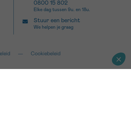
0800 15 802
Elke dag tussen 9u. en 18u.
Stuur een bericht
We helpen je graag
eleid
Cookiebeleid