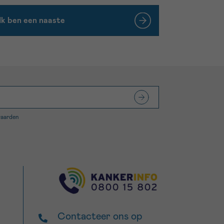
Ik ben een naaste
waarden
Contacteer ons op