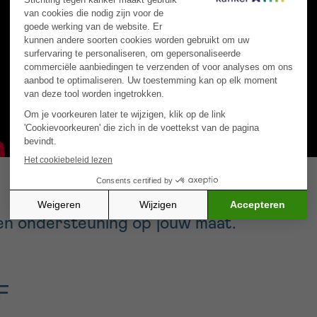
 en ondersteuning op jouw maat.
F