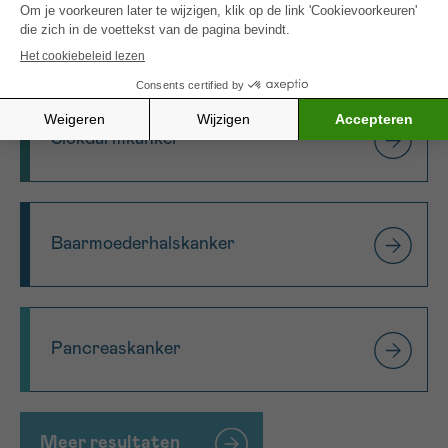
Longkanker
Slokdarmkanker
Baarmoederhalskanker
Pancreaskanker
Meer resultaten