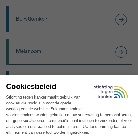
Borstkanker
Melanoom
Prostaatkanker
Darmkanker