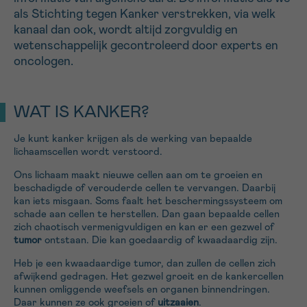
als Stichting tegen Kanker verstrekken, via welk
16h-18h
kanaal dan ook, wordt altijd zorgvuldig en
wetenschappelijk gecontroleerd door experts en
VOORNAAM
oncologen.
Verder
WAT IS KANKER?
EMAIL
Je kunt kanker krijgen als de werking van bepaalde
lichaamscellen wordt verstoord.
Ons lichaam maakt nieuwe cellen aan om te groeien en
MIJN VRAAG
beschadigde of verouderde cellen te vervangen. Daarbij
kan iets misgaan. Soms faalt het beschermingssysteem om
schade aan cellen te herstellen. Dan gaan bepaalde cellen
zich chaotisch vermenigvuldigen en kan er een gezwel of
tumor
ontstaan. Die kan goedaardig of kwaadaardig zijn.
Heb je een kwaadaardige tumor, dan zullen de cellen zich
Ja, stuur mij de nieuwsbrief
afwijkend gedragen. Het gezwel groeit en de kankercellen
Ik aanvaard de
gebruiksvoorwaarden
kunnen omliggende weefsels en organen binnendringen.
*VERPLICHT VELD
Daar kunnen ze ook groeien of
uitzaaien
.