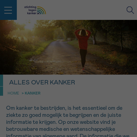
IN DE STRIJD TEGEN KANKER STA
TERUG
JE NIET ALLEEN
EMAIL
geen enkele diagnose
Professionele medewerkers beantwoorden je vragen
Contacteer ons gratis
Afspraak
Vraag
Gegevens
Bevestiging
NAAM
ALLES OVER KANKER
Bel ons op 0800 15 802
ma-vrij 9u tot 18u
HOME
>
KANKER
KIES DE TIJDSSPANNE VAN JE AFSPRAAK
Via ons
Om kanker te bestrijden, is het essentieel om de
9h-11h
contactformulier
VOORNAAM
ziekte zo goed mogelijk te begrijpen en de juiste
TERUG
11h-13h
Ik wil graag opgebeld worden
informatie te krijgen. Op onze website vind je
betrouwbare medische en wetenschappelijke
NAAM
13h-16h
Meer weten over Kankerinfo
informatie van algemene aard. De informatie die we