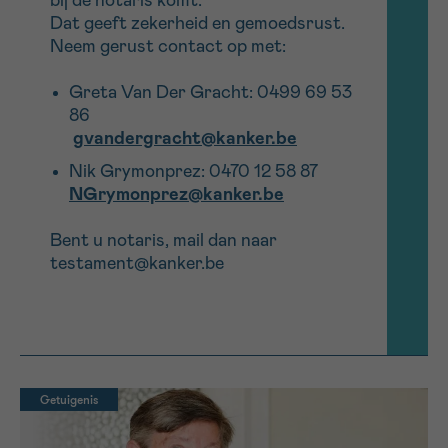
bij de notaris komt.
Dat geeft
zekerheid en gemoedsrust.
Neem gerust contact op met:
Greta
Van Der Gracht
:
0499 69 53
86
gvandergracht@kanker.be
Nik Grymonprez: 0470 12 58 87
NGrymonprez@kanker.be
Bent u
notaris
, mail dan naar
testament@
kanke
r
.be
Getuigenis