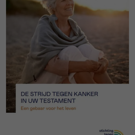
16h-18h
VOORNAAM
Verder
EMAIL
MIJN VRAAG
Ja, stuur mij de nieuwsbrief
Ik aanvaard de
gebruiksvoorwaarden
*VERPLICHT VELD