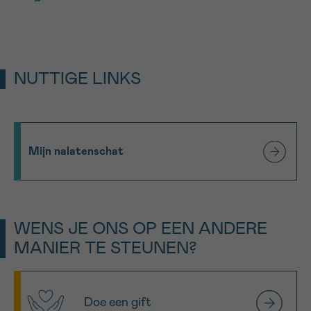
beste omstandigheden, zodat die ook het
Stichting tegen Kanker, stichting van
beste resultaat oplevert.
openbaar nut, Leuvensesteenweg 479, 1030
Brussel, ondernemingsnummer 0873
268 432.
NUTTIGE LINKS
Mijn nalatenschat
WENS JE ONS OP EEN ANDERE
MANIER TE STEUNEN?
Doe een gift