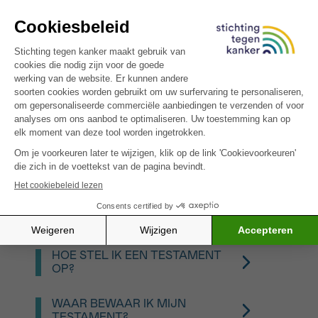
WAT GEBEURT ER ALS IK GEEN
TESTAMENT ACHTERLAAT?
Is er geen testament, dan bepaalt de wet
wat er met de erfenis gebeurt. Zijn er geen
wettelijke erfgenamen, dan gaan je
bezittingen naar de staat.
MOET IK EEN TESTAMENT
MAKEN ALS IK EEN LEGAAT
WIL NALATEN?
Als de wettelijke regeling je erfenis verdeelt
zoals je dat wenst, hoef je geen testament te
HOE WETEN MIJN
maken. Maar als je je vermogen op een
NABESTAANDEN DAT IK EEN
andere manier wenst te verdelen of iets wil
TESTAMENT GEMAAKT HEB?
nalaten aan Stichting tegen Kanker
Je kunt ze dat zelf vertellen, maar dat is niet
bijvoorbeeld, dan is een testament nodig.
verplicht. Weten je nabestaanden niet dat je
HOE STEL IK EEN TESTAMENT
een testament gemaakt hebt, dan zal de
OP?
notaris die je testament in zijn bezit heeft ze
Dit zijn de drie belangrijkste stappen:
contacteren na je overlijden. Daarom is het
belangrijk je testament te laten registreren.
WAAR BEWAAR IK MIJN
Maak een inventaris van wat je
TESTAMENT?