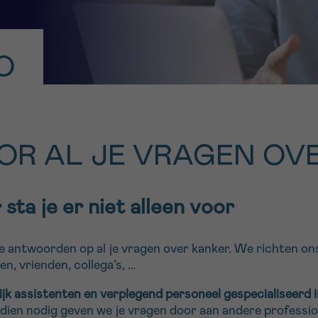
11h-13h
13h-16h
p 0800 15 802
Via ons
 tot 18u
contactformuli
O
V
ag opgebeld
Meer weten ov
Kankerinfo
VOOR AL JE VRAGEN O
e nieuwsbrief
gebruiksvoorwaarden
S
 sta je er niet alleen voor
te antwoorden op al je vragen over kanker. We richten ons 
ten, vrienden, collega’s, …
k assistenten en verplegend personeel gespecialiseerd i
dien nodig geven we je vragen door aan andere professio