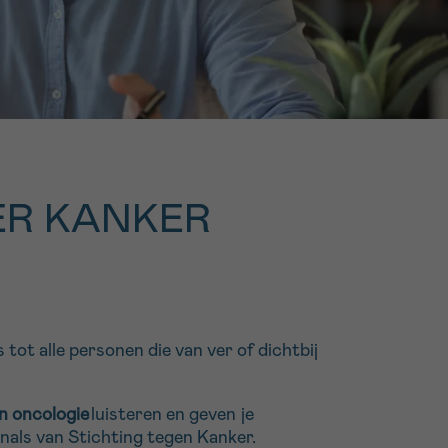
16h-18h
er
erder
er
VER KANKER
turen
tot alle personen die van ver of dichtbij
n oncologie
luisteren en geven je
nals van Stichting tegen Kanker.