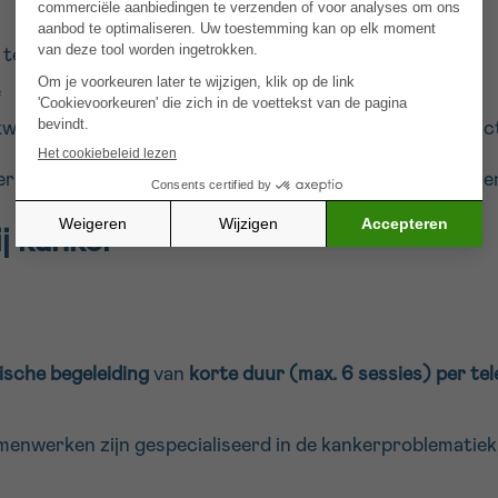
e telefoon
e
waliteit van een ziekenhuis, een behandeling, een produ
rsoonlijk medisch dossier blijft je dokter de enige refer
j kanker
ische begeleiding
van
korte duur (max. 6 sessies) per te
menwerken zijn gespecialiseerd in de kankerproblematiek