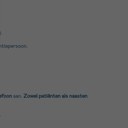
ct
entiepersoon.
lefoon
aan.
Zowel patiënten als naasten
.