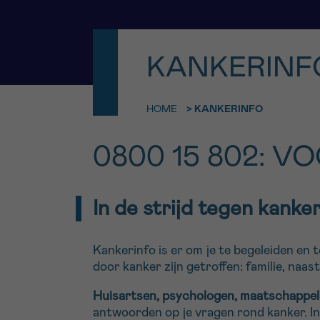
9h-11h
Bel ons o
EMAIL
ma-vrij 9u
KANKERINF
Ik wil gra
MIJN VRAAG
HOME
>
KANKERINFO
worden
0800 15 802: 
Ja, stuur mij d
Ik aanvaard de
In de strijd tegen kanker
*VERPLICHT VELD
Kankerinfo is er om je te begeleiden en 
door kanker zijn getroffen: familie, naas
Huisartsen, psychologen, maatschappelij
antwoorden op je vragen rond kanker. In