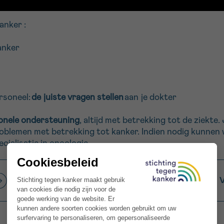
kanker :
anker
rsoneel:
de juiste vragen stellen
aan je dokter
onele ondersteuning
, altijd met betrekking tot de ziekte
e problemen met betrekking tot kanker. Indien nodig kunne
ialisatie in oncologie.
Stel je vraag via mail of ons
V
contactformulier