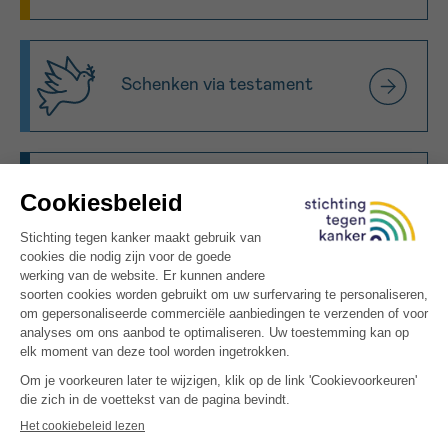
Schenken via testament
Organiseer een
fondsenwerving
Word partner
Bloemen noch kransen