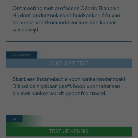
16h-18h
Ontmoeting met professor Cédric Blanpain.
Hij doet onderzoek rond huidkanker, één van
VOORNAAM
de meest voorkomende vormen van kanker
wereldwijd.
Verder
EMAIL
Solidariteit
ELKE GIFT TELT
Start een inzamelactie voor kankeronderzoek!
MIJN VRAAG
Dit solidair gebaar geeft hoop voor iedereen
die met kanker wordt geconfronteerd.
uv
Ja, stuur mij de nieuwsbrief
Ik aanvaard de
gebruiksvoorwaarden
TEST JE KENNIS!
*VERPLICHT VELD