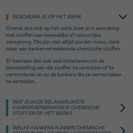
16h-18h
BESCHERM JE OP HET WERK
VOORNAAM
Overal, dus ook op het werk, kom je in aanraking
Verder
met stoffen van menselijke of natuurlijke
oorsprong. Die zijn niet altijd zonder risico, denk
maar aan kankerverwekkende chemische stoffen.
EMAIL
Er bestaan dan ook veel initiatieven om de
blootstelling aan die stoffen te vermijden of te
verminderen en zo de kankers die ze veroorzaken
MIJN VRAAG
te vermijden.
WAT ZIJN DE BELANGRIJKSTE
KANKERVERWEKKENDE CHEMISCHE
STOFFEN OP HET WERK?
Ja, stuur mij de nieuwsbrief
Ik aanvaard de
gebruiksvoorwaarden
Op de werkvloer worden deze chemische stoffen
WELKE KANKERS KUNNEN CHEMISCHE
*VERPLICHT VELD
gelinkt aan een groter risico op kanker: