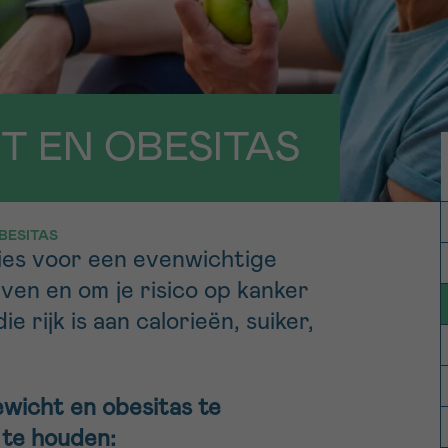
11h-13h
13h-16h
p 0800 15 802
Via ons
 tot 18u
contactformuli
V
 EN OBESITAS
ag opgebeld
Meer weten ov
Kankerinfo
BESITAS
e nieuwsbrief
ies voor een evenwichtige
gebruiksvoorwaarden
S
ven en om je risico op kanker
 rijk is aan calorieën, suiker,
icht en obesitas te
 te houden: