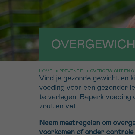
9h-11h
Bel ons o
EMAIL
ma-vrij 9u
OVERGEWICHT
Ik wil gra
MIJN VRAAG
worden
HOME
>
PREVENTIE
>
OVERGEWICHT EN O
Ja, stuur mij d
Vind je gezonde gewicht en k
Ik aanvaard de
voeding voor een gezonder le
*VERPLICHT VELD
te verlagen. Beperk voeding die
zout en vet.
Neem maatregelen om overgew
voorkomen of onder controle