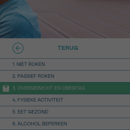
16h-18h
er
erder
er
TERUG
1. NIET ROKEN
2. PASSIEF ROKEN
turen
3. OVERGEWICHT EN OBESITAS
4. FYSIEKE ACTIVITEIT
5. EET GEZOND
6. ALCOHOL BEPERKEN