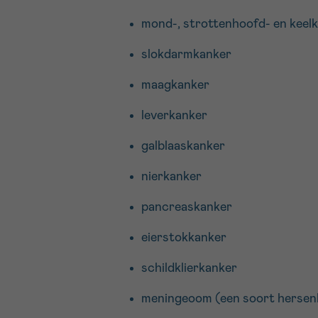
weegschaal
.
mond-, strottenhoofd- en keel
slokdarmkanker
maagkanker
leverkanker
galblaaskanker
nierkanker
pancreaskanker
eierstokkanker
schildklierkanker
meningeoom (een soort hersen