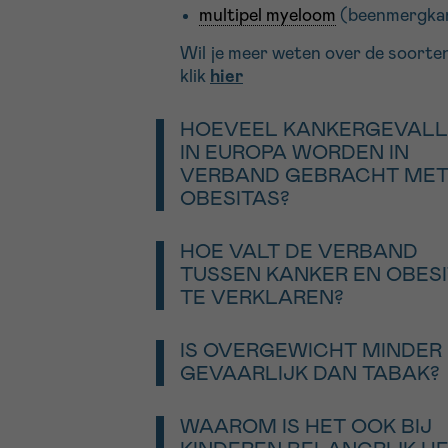
multipel myeloom
(beenmergka
Wil je meer weten
over de soorte
klik
hier
HOEVEEL KANKERGEVAL
IN EUROPA WORDEN IN
VERBAND GEBRACHT ME
OBESITAS?
Elk jaar zijn er naar schatting 2
nieuwe kankergevallen in Europa d
HOE VALT DE VERBAND
rechtstreeks verband houden me
TUSSEN KANKER EN OBES
obesitas. Tijd voor actie, want 5
TE VERKLAREN?
Europese bevolking heeft overge
De wetenschap heeft nog niet all
biologische fenomenen ontrafeld 
IS OVERGEWICHT MINDER
verband tussen obesitas en kank
GEVAARLIJK DAN TABAK?
verklaren. Wel zijn er aanwijzinge
Overgewicht, een onevenwichtige
chronische ontstekingen en een 
en weinig lichaamsbeweging spelen
WAAROM IS HET OOK BIJ
werking van hormonen (zoals oes
ongeveer 20 soorten kanker
een r