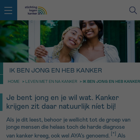
IN DE STRIJD TEGEN KANKER STA
TERUG
JE NIET ALLEEN
EMAIL
geen enkele diagnose
Professionele medewerkers beantwoorden je vragen
IK BEN JONG EN HEB KANKER
Contacteer ons gratis
Afspraak
Vraag
Gegevens
Bevestiging
HOME
>
LEVEN MET EN NA KANKER
>
IK BEN JONG EN HEB KANKER
NAAM
Bel ons op 0800 15 802
ma-vrij 9u tot 18u
Je bent jong en je wil wat. Kanker
KIES DE TIJDSSPANNE VAN JE AFSPRAAK
krijgen zit daar natuurlijk níet bij!
Via ons
9h-11h
contactformulier
VOORNAAM
TERUG
Als je dit leest, behoor je wellicht tot de groep van
11h-13h
Ik wil graag opgebeld worden
jonge mensen die helaas toch de harde diagnose
NAAM
[*]
van kanker kreeg, ook wel AYA’s genoemd.
Als
13h-16h
Meer weten over Kankerinfo