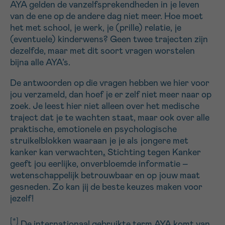
AYA gelden de vanzelfsprekendheden in je leven
16h-18h
van de ene op de andere dag niet meer. Hoe moet
het met school, je werk, je (prille) relatie, je
VOORNAAM
(eventuele) kinderwens? Geen twee trajecten zijn
dezelfde, maar met dit soort vragen worstelen
Verder
bijna alle AYA’s.
De antwoorden op die vragen hebben we hier voor
EMAIL
jou verzameld, dan hoef je er zelf niet meer naar op
zoek. Je leest hier niet alleen over het medische
traject dat je te wachten staat, maar ook over alle
praktische, emotionele en psychologische
MIJN VRAAG
struikelblokken waaraan je je als jongere met
kanker kan verwachten
.
Stichting tegen Kanker
geeft jou eerlijke, onverbloemde informatie –
wetenschappelijk betrouwbaar en op jouw maat
gesneden. Zo kan jij de beste keuzes maken voor
Ja, stuur mij de nieuwsbrief
jezelf!
Ik aanvaard de
gebruiksvoorwaarden
*VERPLICHT VELD
[*]
De internationaal gebruikte term AYA komt van