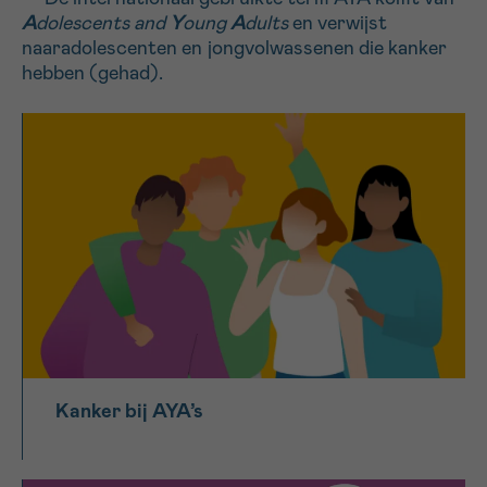
A
dolescents and
Y
oung
A
dults
en verwijst
naaradolescenten en jongvolwassenen die kanker
Sturen
hebben (gehad).
Kanker bij AYA’s