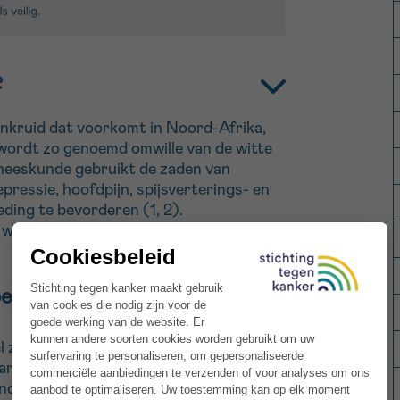
?
onkruid dat voorkomt in Noord-Afrika,
 wordt zo genoemd omwille van de witte
eneeskunde gebruikt de zaden van
pressie, hoofdpijn, spijsverterings- en
ding te bevorderen (1, 2).
worden aangemaakt uit de zaden van de
voedingssupplement
el zouden voortkomen uit de
ine), zoals silybine, isosylibine en
nolignanen (silymarine) zijn bekend om