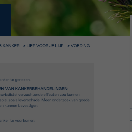
11h-13h
13h-16h
p 0800 15 802
Via ons
 tot 18u
contactformuli
V
ag opgebeld
Meer weten ov
EB KANKER
>
LIEF VOOR JE LIJF
>
VOEDING
Kankerinfo
e nieuwsbrief
gebruiksvoorwaarden
S