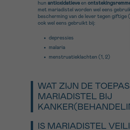
hun
antioxidatieve
en
ontstekingsremm
met mariadistel worden wel eens gebruik
bescherming van de lever tegen giftige 
ook wel eens gebruikt bij:
depressies
malaria
menstruatieklachten (1, 2)
WAT ZIJN DE TOEPA
MARIADISTEL BIJ
KANKER(BEHANDELI
Er zijn enkele studies die het nut van ma
IS MARIADISTEL VEIL
en bij nevenwerkingen van kankerbehand