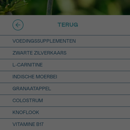
16h-18h
er
TERUG
erder
er
VOEDINGSSUPPLEMENTEN
ZWARTE ZILVERKAARS
L-CARNITINE
INDISCHE MOERBEI
turen
GRANAATAPPEL
COLOSTRUM
KNOFLOOK
VITAMINE B17