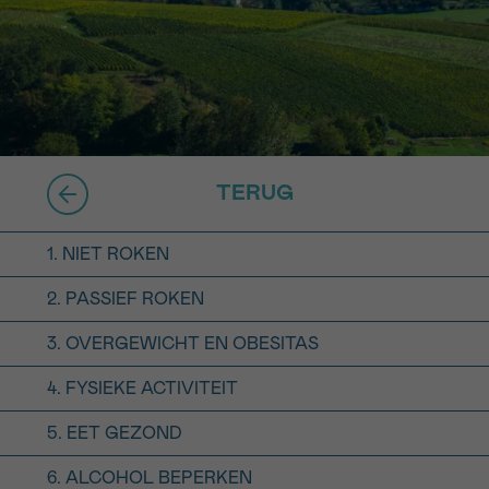
16h-18h
er
erder
er
TERUG
1. NIET ROKEN
2. PASSIEF ROKEN
turen
3. OVERGEWICHT EN OBESITAS
4. FYSIEKE ACTIVITEIT
5. EET GEZOND
6. ALCOHOL BEPERKEN