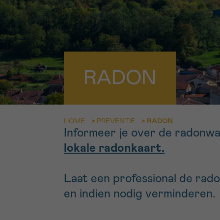
9h-11h
Bel ons o
EMAIL
ma-vrij 9u
Ik wil gra
MIJN VRAAG
RADON
worden
Ja, stuur mij d
HOME
>
PREVENTIE
>
RADON
Informeer je over de radonwa
Ik aanvaard de
lokale radonkaart.
*VERPLICHT VELD
Laat een professional de rad
en indien nodig verminderen.