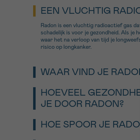
EEN VLUCHTIG RADI
Radon is een vluchtig radioactief gas dat
schadelijk is voor je gezondheid. Als je 
waar het na verloop van tijd je longweef
risico op longkanker.
WAAR VIND JE RADO
Het gas is afkomstig van uranium dat zi
HOEVEEL GEZONDHE
en in gesteente bevindt, in wisselende 
België, met een grotere concentratie 
JE DOOR RADON?
bepaalde gebieden zoals in de provinci
Brabant. Onder meer via spleten in de vl
In België
zou 1 geval van longkanker op 
sanitair of de buitenlucht kan het radio
HOE SPOOR JE RADO
blootstelling aan radon
. Daarmee is het
binnendringen. Ook bouwmaterialen kunn
oorzaak van longkanker in ons land. Roke
kleinere mate.
Radon kom je op het spoor met een rado