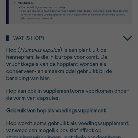
16h-18h
VOORNAAM
Verder
WAT IS HOP?
Hop (
Humulus lupulus
) is een plant uit de
EMAIL
hennepfamilie die in Europa voorkomt. De
vruchtkegels van de hopplant worden als
conserveer- en smaakmiddel gebruikt bij de
bereiding van bier.
MIJN VRAAG
Hop kan ook in
supplementvorm
voorkomen onder
de vorm van capsules.
Gebruik van hop als voedingssupplement
Ja, stuur mij de nieuwsbrief
Hop wordt soms gebruikt als voedingssupplement
Ik aanvaard de
gebruiksvoorwaarden
vanwege een mogelijk positief effect op
*VERPLICHT VELD
stemmingswisselingen, metabole aandoeningen