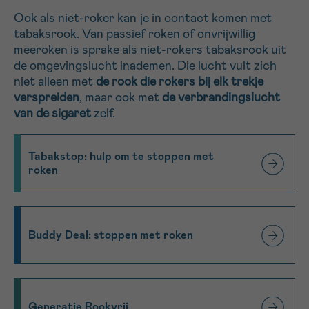
Ook als niet-roker kan je in contact komen met
16h-18h
tabaksrook. Van passief roken of onvrijwillig
meeroken is sprake als niet-rokers tabaksrook uit
VOORNAAM
de omgevingslucht inademen. Die lucht vult zich
Verder
niet alleen met
de rook die rokers bij elk trekje
verspreiden
, maar ook met
de verbrandingslucht
van de sigaret
zelf.
EMAIL
Tabakstop: hulp om te stoppen met
roken
MIJN VRAAG
Buddy Deal: stoppen met roken
Ja, stuur mij de nieuwsbrief
Ik aanvaard de
gebruiksvoorwaarden
*VERPLICHT VELD
Generatie Rookvrij