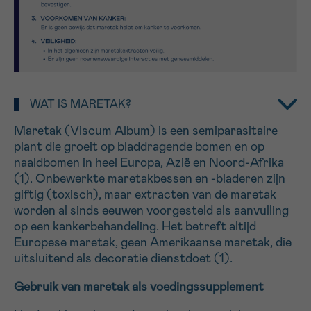
16h-18h
VOORNAAM
Verder
WAT IS MARETAK?
EMAIL
Maretak (Viscum Album) is een semiparasitaire
plant die groeit op bladdragende bomen en op
naaldbomen in heel Europa, Azië en Noord-Afrika
(1). Onbewerkte maretakbessen en -bladeren zijn
MIJN VRAAG
giftig (toxisch), maar extracten van de maretak
worden al sinds eeuwen voorgesteld als aanvulling
op een kankerbehandeling. Het betreft altijd
Europese maretak, geen Amerikaanse maretak, die
uitsluitend als decoratie dienstdoet (1).
Ja, stuur mij de nieuwsbrief
Gebruik van maretak als voedingssupplement
Ik aanvaard de
gebruiksvoorwaarden
*VERPLICHT VELD