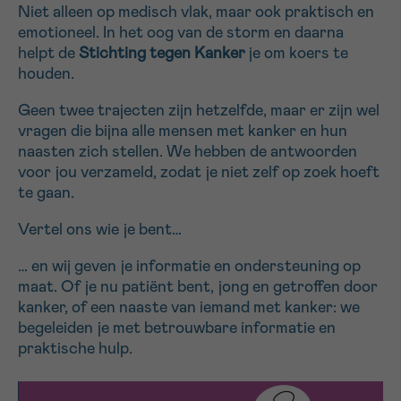
Niet alleen op medisch vlak, maar ook praktisch en
16h-18h
emotioneel. In het oog van de storm en daarna
helpt de
Stichting tegen Kanker
je om koers te
VOORNAAM
houden.
Verder
Geen twee trajecten zijn hetzelfde, maar er zijn wel
vragen die bijna alle mensen met kanker en hun
naasten zich stellen. We hebben de antwoorden
EMAIL
voor jou verzameld, zodat je niet zelf op zoek hoeft
te gaan.
Vertel ons wie je bent…
MIJN VRAAG
… en wij geven je informatie en ondersteuning op
maat. Of je nu patiënt bent, jong en getroffen door
kanker, of een naaste van iemand met kanker: we
begeleiden je met betrouwbare informatie en
praktische hulp.
Ja, stuur mij de nieuwsbrief
Ik aanvaard de
gebruiksvoorwaarden
*VERPLICHT VELD