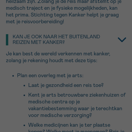
heilzaam zijn. Zolang je de reis maar afstemt op je
16h-18h
medisch traject en je fysieke mogelijkheden, kan
het prima. Stichting tegen Kanker helpt je graag
VOORNAAM
met je reisvoorbereiding!
Verder
KAN JE OOK NAAR HET BUITENLAND
REIZEN MET KANKER?
EMAIL
Je kan best de wereld verkennen met kanker,
zolang je rekening houdt met deze tips:
Plan een overleg met je arts:
MIJN VRAAG
Laat je gezondheid een reis toe?
Kent je arts betrouwbare ziekenhuizen of
medische centra op je
vakantiebestemming waar je terechtkan
Ja, stuur mij de nieuwsbrief
voor medische verzorging?
Ik aanvaard de
gebruiksvoorwaarden
Welke medicijnen kan je ter plaatse
*VERPLICHT VELD