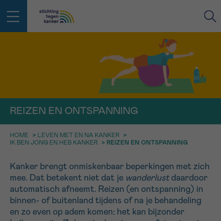
IN DE STRIJD TEGEN KANKER STA
TERUG
JE NIET ALLEEN
EMAIL
geen enkele diagnose
Professionele medewerkers beantwoorden je vragen
REIZEN EN ONTSPANNING
Contacteer ons gratis
Afspraak
Vraag
Gegevens
Bevestiging
NAAM
HOME
>
LEVEN MET EN NA KANKER
>
Bel ons op 0800 15 802
IK BEN JONG EN HEB KANKER
>
REIZEN EN ONTSPANNING
ma-vrij 9u tot 18u
KIES DE TIJDSSPANNE VAN JE AFSPRAAK
Kanker brengt onmiskenbaar beperkingen met zich
Via ons
9h-11h
contactformulier
mee. Dat betekent niet dat je
wanderlust
daardoor
VOORNAAM
TERUG
automatisch afneemt. Reizen (en ontspanning) in
11h-13h
Ik wil graag opgebeld worden
binnen- of buitenland tijdens of na je behandeling
NAAM
en zo even op adem komen: het kan bijzonder
13h-16h
Meer weten over Kankerinfo