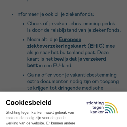
Informeer je ook bij je ziekenfonds:
Check of je vakantiebestemming gedekt
is door de reisbijstand van je ziekenfonds.
Neem altijd je
Europese
ziekteverzekeringskaart (EHIC)
mee
als je naar het buitenland gaat. Deze
kaart is het
bewijs dat je verzekerd
bent
in een EU-land.
Ga na of er voor je vakantiebestemming
extra documenten nodig zijn om toegang
te krijgen tot dringende medische
verzorging. Maak die tijdig in orde.
Krijg je een uitkering van het ziekenfonds,
dan moet de adviserend geneesheer
toestemming geven om naar het
buitenland op vakantie te gaan.