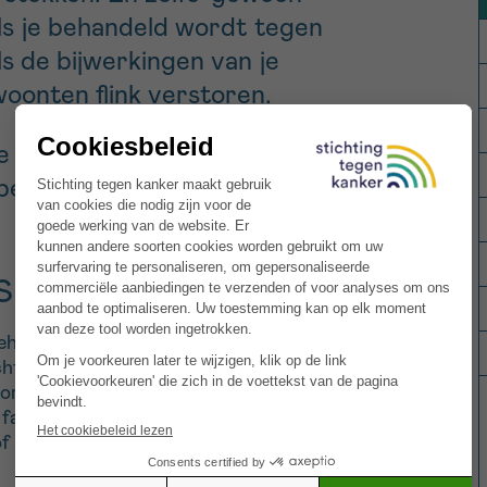
 als je behandeld wordt tegen
ls de bijwerkingen van je
oonten flink verstoren.
e bij onze
infopagina Voeding
belangrijkste advies bundelen
S JE AT
ehandeling is je gebruikelijke eetpatroon
chtsverlies vermijden en genoeg
ioriteit nummer één. Dat je die uit
 fase van je ziekteproces minder
of pizza te gaan eten met vrienden: hou