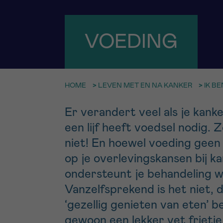
9h-11h
Bel ons o
EMAIL
VOEDING
ma-vrij 9u
Ik wil gra
MIJN VRAAG
worden
HOME
>
LEVEN MET EN NA KANKER
>
IK B
Er verandert veel als je kanker
Ja, stuur mij d
een lijf heeft voedsel nodig. 
Ik aanvaard de
niet! En hoewel voeding geen
*VERPLICHT VELD
op je overlevingskansen bij k
ondersteunt je behandeling w
Vanzelfsprekend is het niet, 
‘gezellig genieten van eten’ 
gewoon een lekker vet frietje