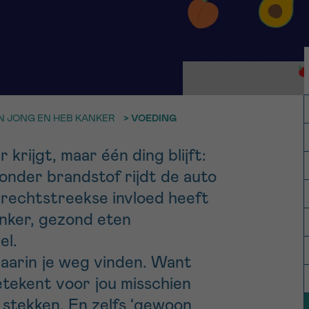
11h-13h
13h-16h
p 0800 15 802
Via ons
 tot 18u
contactformuli
V
ag opgebeld
Meer weten ov
Kankerinfo
EN JONG EN HEB KANKER
>
VOEDING
 krijgt, maar één ding blijft:
e nieuwsbrief
Zonder brandstof rijdt de auto
gebruiksvoorwaarden
S
 rechtstreekse invloed heeft
anker, gezond eten
el.
daarin je weg vinden. Want
betekent voor jou misschien
 stekken. En zelfs ‘gewoon