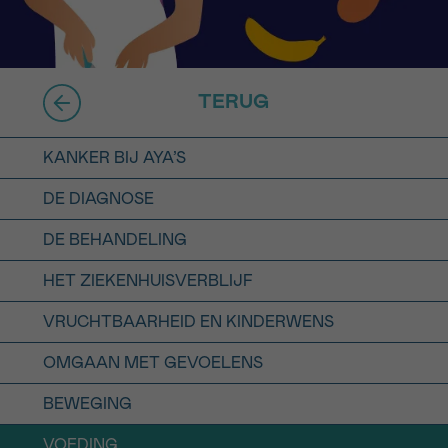
16h-18h
er
erder
TERUG
er
KANKER BIJ AYA’S
DE DIAGNOSE
DE BEHANDELING
turen
HET ZIEKENHUISVERBLIJF
VRUCHTBAARHEID EN KINDERWENS
OMGAAN MET GEVOELENS
BEWEGING
VOEDING