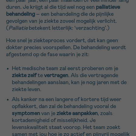
een paar jaar, een paar maanden of veel minder lang
duren. Je krijgt al die tijd wel nog een
palliatieve
behandeling
– een behandeling die de pijnlijke
Sturen
gevolgen van je ziekte zoveel mogelijk verlicht.
(
Palliatie
betekent letterlijk: ‘verzachting’.)
Hoe snel je ziekteproces vordert, dat kan geen
dokter precies voorspellen. De behandeling wordt
afgestemd op de fase waarin je zit:
Het medische team zal eerst proberen om je
ziekte zelf
te
vertragen
. Als die vertragende
behandelingen aanslaan, kan je nog jaren met de
ziekte leven.
Als kanker na een langere of kortere tijd weer
opflakkert, dan zal de behandeling vooral de
symptomen
van je
ziekte aanpakken
, zoals
kortademigheid of misselijkheid. Je
levenskwaliteit staat voorop. Het team zoekt
samen met jou hoe je zo actief en pijnvrij mogelijk