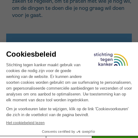
zaken te regelen, om te praten met wie je nog wil,
om de dingen te doen die je nog graag wil doen
voor je gaat.
PALLIATIEVE ZORG VS. TERMINALE
ZORG
Je schrikt wellicht als de dokter zegt
dat die je palliatief zal behandelen. Dat
komt omdat mensen ‘palliatieve zorg’
vaak als ander woord zien voor
‘terminale zorg’. Dat klopt niet:
terminale zorg of
levenseindebegeleiding maakt deel uit
van palliatieve zorg, maar valt er niet
mee samen.