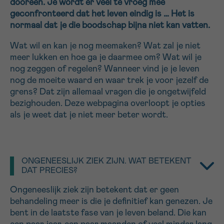
dooreen
. Je wordt er veel te vroeg mee
16h-18h
geconfronteerd dat het leven eindig is … Het is
normaal dat je die boodschap bijna niet kan vatten.
VOORNAAM
Wat wil en kan je nog meemaken? Wat zal je niet
Verder
meer lukken en hoe ga je daarmee om? Wat wil je
nog zeggen of regelen? Wanneer vind je je leven
nog de moeite waard en waar trek je voor jezelf de
EMAIL
grens? Dat zijn allemaal vragen die je ongetwijfeld
bezighouden. Deze webpagina overloopt je opties
als je weet dat je niet meer beter wordt.
MIJN VRAAG
ONGENEESLIJK ZIEK ZIJN. WAT BETEKENT
DAT PRECIES?
Ongeneeslijk ziek zijn betekent dat er geen
Ja, stuur mij de nieuwsbrief
behandeling meer is die je definitief kan genezen. Je
Ik aanvaard de
gebruiksvoorwaarden
bent in de laatste fase van je leven beland. Die kan
*VERPLICHT VELD