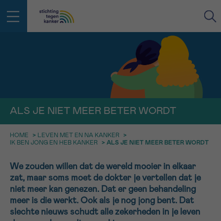
IN DE STRIJD TEGEN KANKER STA
TERUG
JE NIET ALLEEN
EMAIL
geen enkele diagnose
Professionele medewerkers beantwoorden je vragen
ALS JE NIET MEER BETER WORDT
Contacteer ons gratis
Afspraak
Vraag
Gegevens
Bevestiging
NAAM
HOME
>
LEVEN MET EN NA KANKER
>
Bel ons op 0800 15 802
IK BEN JONG EN HEB KANKER
>
ALS JE NIET MEER BETER WORDT
ma-vrij 9u tot 18u
KIES DE TIJDSSPANNE VAN JE AFSPRAAK
We zouden willen dat de wereld mooier in elkaar
Via ons
9h-11h
contactformulier
zat, maar soms moet de dokter je vertellen dat je
VOORNAAM
TERUG
niet meer kan genezen. Dat er geen behandeling
11h-13h
Ik wil graag opgebeld worden
meer is die werkt. Ook als je nog jong bent. Dat
NAAM
slechte nieuws schudt alle zekerheden in je leven
13h-16h
Meer weten over Kankerinfo