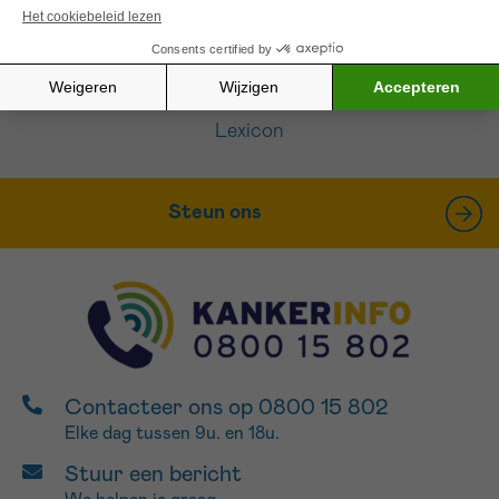
Sturen
Over ons
Contacteer ons
Lexicon
Steun ons
Contacteer ons op 0800 15 802
Elke dag tussen 9u. en 18u.
Stuur een bericht