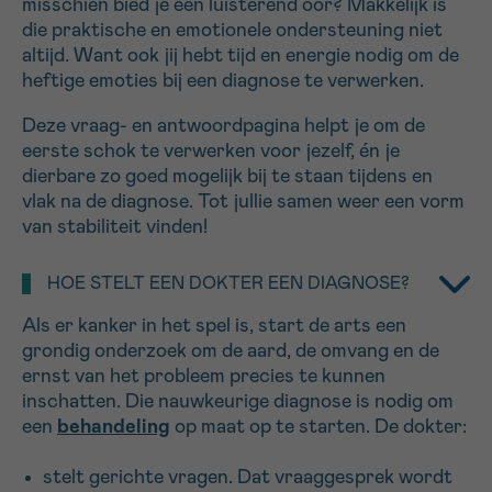
misschien bied je een luisterend oor? Makkelijk is
16h-18h
die praktische en emotionele ondersteuning niet
altijd. Want ook jij hebt tijd en energie nodig om de
VOORNAAM
heftige emoties bij een diagnose te verwerken.
Verder
Deze vraag- en antwoordpagina helpt je om de
eerste schok te verwerken voor jezelf, én je
dierbare zo goed mogelijk bij te staan tijdens en
EMAIL
vlak na de diagnose. Tot jullie samen weer een vorm
van stabiliteit vinden!
HOE STELT EEN DOKTER EEN DIAGNOSE?
MIJN VRAAG
Als er kanker in het spel is, start de arts een
grondig onderzoek om de aard, de omvang en de
ernst van het probleem precies te kunnen
inschatten. Die nauwkeurige diagnose is nodig om
een
behandeling
op maat op te starten. De dokter:
Ja, stuur mij de nieuwsbrief
Ik aanvaard de
gebruiksvoorwaarden
stelt gerichte vragen. Dat vraaggesprek wordt
*VERPLICHT VELD