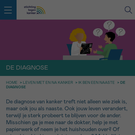
IN DE STRIJD TEGEN KANKER STA
TERUG
JE NIET ALLEEN
EMAIL
geen enkele diagnose
Professionele medewerkers beantwoorden je vragen
DE DIAGNOSE
Contacteer ons gratis
Afspraak
Vraag
Gegevens
Bevestiging
NAAM
HOME
>
LEVEN MET EN NA KANKER
>
IK BEN EEN NAASTE
>
DE
Bel ons op 0800 15 802
DIAGNOSE
ma-vrij 9u tot 18u
KIES DE TIJDSSPANNE VAN JE AFSPRAAK
De diagnose van kanker treft niet alleen wie ziek is,
Via ons
9h-11h
contactformulier
maar ook jou als naaste. Ook jouw leven verandert,
VOORNAAM
TERUG
terwijl je sterk probeert te blijven voor de ander.
11h-13h
Ik wil graag opgebeld worden
Misschien ga je mee naar de dokter, help je met
NAAM
papierwerk of neem je het huishouden over? Of
13h-16h
Meer weten over Kankerinfo