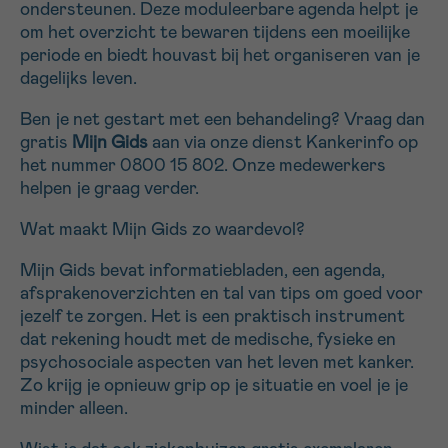
ondersteunen. Deze moduleerbare agenda helpt je
16h-18h
om het overzicht te bewaren tijdens een moeilijke
periode en biedt houvast bij het organiseren van je
VOORNAAM
dagelijks leven.
Verder
Ben je net gestart met een behandeling? Vraag dan
gratis
Mijn Gids
aan via onze dienst Kankerinfo op
het nummer 0800 15 802. Onze medewerkers
EMAIL
helpen je graag verder.
Wat maakt Mijn Gids zo waardevol?
MIJN VRAAG
Mijn Gids bevat informatiebladen, een agenda,
afsprakenoverzichten en tal van tips om goed voor
jezelf te zorgen. Het is een praktisch instrument
dat rekening houdt met de medische, fysieke en
psychosociale aspecten van het leven met kanker.
Zo krijg je opnieuw grip op je situatie en voel je je
Ja, stuur mij de nieuwsbrief
minder alleen.
Ik aanvaard de
gebruiksvoorwaarden
*VERPLICHT VELD