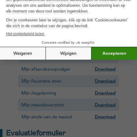
Mijn belangrijke contacten
Download
Mijn behandeling
Download
Mijn onderzoeken
Download
Mijn bloedresultaten
Download
Mijn medicatielijst
Download
Mijn afsprakenopvolger
Download
Mijn favoriete eten
Download
Mijn dagplanning
Downlo
ad
Mijn maandoverzicht
Download
Mijn einde van de maand
Download
Evaluatieformulier