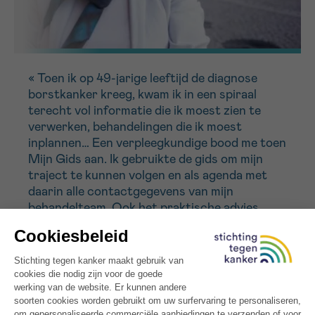
« Toen ik op 49-jarige leeftijd de diagnose
borstkanker kreeg, kwam ik in een spiraal
terecht vol informatie die ik moest zien te
verwerken, behandelingen die ik moest
inplannen… Een verpleegkundige bood me toen
Mijn Gids aan. Ik gebruikte de gids om mijn
traject te kunnen volgen en als agenda met
daarin alle contactgegevens van mijn
behandelteam. Ook het praktische advies
kwam erg van pas. »
Christine
Download hier de gratis bijkomende
invulbladen