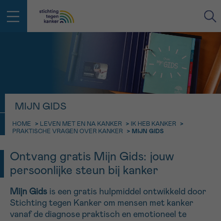
IN DE STRIJD TEGEN KANKER STA
TERUG
JE NIET ALLEEN
EMAIL
geen enkele diagnose
Professionele medewerkers beantwoorden je vragen
MIJN GIDS
Contacteer ons gratis
HOME
>
LEVEN MET EN NA KANKER
>
IK HEB KANKER
>
Afspraak
Vraag
Gegevens
Bevestiging
NAAM
PRAKTISCHE VRAGEN OVER KANKER
>
MIJN GIDS
Bel ons op 0800 15 802
ma-vrij 9u tot 18u
Ontvang gratis Mijn Gids: jouw
KIES DE TIJDSSPANNE VAN JE AFSPRAAK
Via ons
persoonlijke steun bij kanker
9h-11h
contactformulier
VOORNAAM
TERUG
Mijn Gids
is een gratis hulpmiddel ontwikkeld door
11h-13h
Ik wil graag opgebeld worden
Stichting tegen Kanker om mensen met kanker
NAAM
vanaf de diagnose praktisch en emotioneel te
13h-16h
Meer weten over Kankerinfo