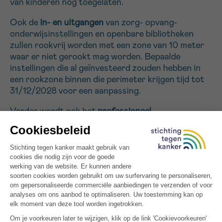
van kinderen nog toegelaten.
Ook de
in- en uitgangen
van zorg- opvang-
onderwijsinstellingen en openbare bibliotheken
zullen rookvrij worden met een zone van 10 meter
waar er niet gerookt mag worden. Bepaalde
instellingen die al geïnvesteerd zouden hebben in
een rookzone binnen die perimeter krijgen tijd tot
31/12/2028 voor een aanpassing.
Verder wordt ook het
professioneel
personenvervoer
rookvrij. Hieronder vallen
bijvoorbeeld toeristische bussen of taxi’s.
Deze maatregelen gelden zowel voor sigaretten als
voor e-sigaretten.
De rookkamers in de horeca worden niet
afgeschaft; maar de toegang wordt verboden voor
minderjarigen.