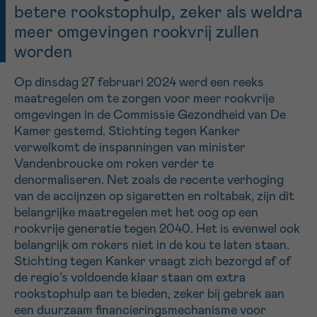
betere rookstophulp, zeker als weldra
16h-18h
meer omgevingen rookvrij zullen
worden
VOORNAAM
Verder
Op dinsdag 27 februari 2024 werd een reeks
maatregelen om te zorgen voor meer rookvrije
omgevingen in de Commissie Gezondheid van De
EMAIL
Kamer gestemd. Stichting tegen Kanker
verwelkomt de inspanningen van minister
Vandenbroucke om roken verder te
denormaliseren. Net zoals de recente verhoging
MIJN VRAAG
van de accijnzen op sigaretten en roltabak, zijn dit
belangrijke maatregelen met het oog op een
rookvrije generatie tegen 2040. Het is evenwel ook
belangrijk om rokers niet in de kou te laten staan.
Stichting tegen Kanker vraagt zich bezorgd af of
Ja, stuur mij de nieuwsbrief
de regio’s voldoende klaar staan om extra
Ik aanvaard de
gebruiksvoorwaarden
rookstophulp aan te bieden, zeker bij gebrek aan
*VERPLICHT VELD
een duurzaam financieringsmechanisme voor