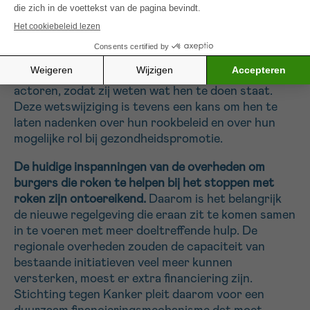
Aanvullende maatregelen vereist
Stichting tegen Kanker adviseert om deze wet in te
voeren en om samen met de regio’s werk te maken
van duidelijke richtlijnen voor alle betrokken
actoren, zodat zij weten wat hen te doen staat.
Deze wetswijziging is tevens een kans om hen te
laten nadenken over hun rookbeleid en over hun
mogelijke rol bij gezondheidspromotie.
De huidige inspanningen van de overheden om
burgers die roken te helpen bij het stoppen met
roken zijn ontoereikend.
Daarom is het belangrijk
de nieuwe regelgeving die eraan zit te komen samen
in te voeren met meer doeltreffende hulp. De
regionale overheden zouden de capaciteit van
bestaande initiatieven veel meer kunnen
versterken, moest er extra financiering zijn.
Stichting tegen Kanker pleit daarom voor een