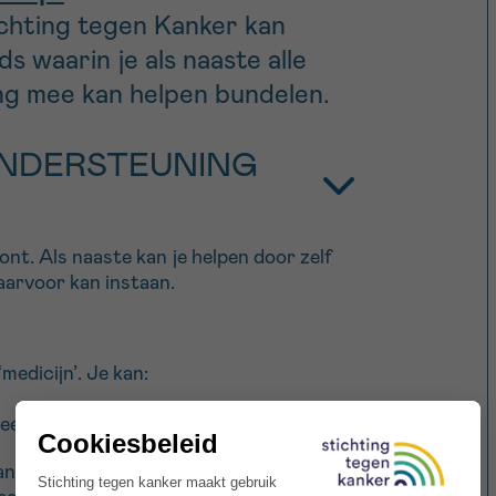
chting tegen Kanker kan
ds waarin je als naaste alle
ng mee kan helpen bundelen.
NDERSTEUNING
nt. Als naaste kan je helpen door zelf
waarvoor kan instaan.
medicijn’. Je kan:
eeste ziekenhuizen is dat toegestaan.
dere betaalbare verblijfsfaciliteiten