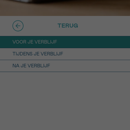
16h-18h
er
erder
TERUG
er
VOOR JE VERBLIJF
TIJDENS JE VERBLIJF
NA JE VERBLIJF
turen