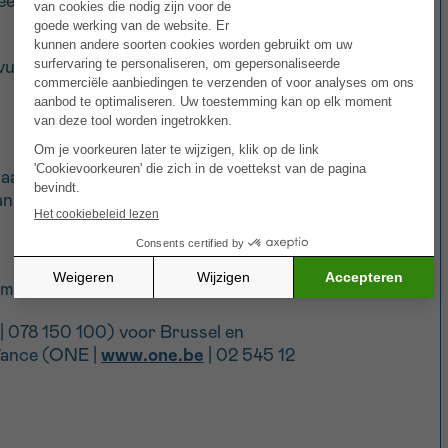
beeld de sociale dienst van het ziekenhuis
nvullende verzekering tussenkomt in de
aar kinderen op te vangen tijdens zijn of
 dan contact op met:
emeente
| 078 150 100) voor Brussel en
nfance (ONE |
www.one.be
| 02 545 12