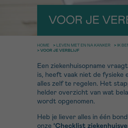
9h-11h
Bel ons o
EMAIL
VOOR JE VER
ma-vrij 9u
Ik wil gra
MIJN VRAAG
HOME
>
LEVEN MET EN NA KANKER
>
IK B
worden
>
VOOR JE VERBLIJF
Een ziekenhuisopname vraagt 
Ja, stuur mij d
is, heeft vaak niet de fysieke
Ik aanvaard de
alles zelf te regelen. Het st
*VERPLICHT VELD
helder overzicht van wat belan
wordt opgenomen.
Heb je liever alles in één bo
onze
‘Checklist ziekenhuisver