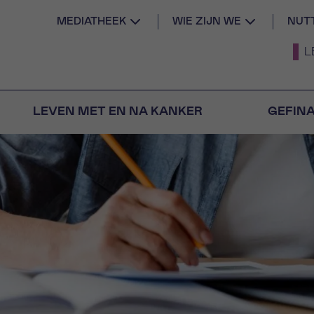
MEDIATHEEK
WIE ZIJN WE
NUT
L
LEVEN MET EN NA KANKER
GEFIN
IJD TEGEN
IL
A JE NIET
le diagnose
medewerkers
AM
VOORNAAM
Vraag
Gegevens
e vragen
er ons gratis
VOORNAAM
NE VAN JE AFSPRAAK