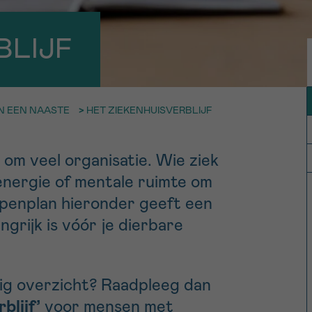
11h-13h
13h-16h
p 0800 15 802
Via ons
BLIJF
 tot 18u
contactformuli
V
ag opgebeld
Meer weten ov
EN EEN NAASTE
>
HET ZIEKENHUISVERBLIJF
Kankerinfo
om veel organisatie. Wie ziek
e nieuwsbrief
 energie of mentale ruimte om
gebruiksvoorwaarden
S
appenplan hieronder geeft een
grijk is vóór je dierbare
ndig overzicht? Raadpleeg dan
blijf’
voor mensen met