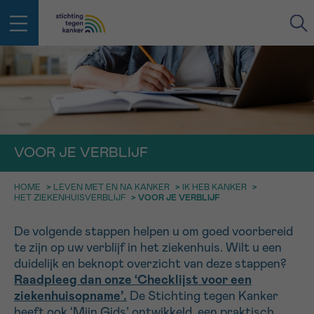
IN DE STRIJD TEGEN KANKER STA
TERUG
JE NIET ALLEEN
EMAIL
geen enkele diagnose
Professionele medewerkers beantwoorden je vragen
VOOR JE VERBLIJF
Contacteer ons gratis
Afspraak
Vraag
Gegevens
Bevestiging
NAAM
HOME
>
LEVEN MET EN NA KANKER
>
IK HEB KANKER
>
HET ZIEKENHUISVERBLIJF
>
VOOR JE VERBLIJF
Bel ons op 0800 15 802
ma-vrij 9u tot 18u
KIES DE TIJDSSPANNE VAN JE AFSPRAAK
De volgende stappen helpen u om goed voorbereid
Via ons
te zijn op uw verblijf in het ziekenhuis. Wilt u een
9h-11h
contactformulier
VOORNAAM
duidelijk en beknopt overzicht van deze stappen?
TERUG
11h-13h
Ik wil graag opgebeld worden
Raadpleeg dan onze ‘Checklijst voor een
ziekenhuisopname’.
De Stichting tegen Kanker
NAAM
13h-16h
Meer weten over Kankerinfo
heeft ook ‘Mijn Gids’ ontwikkeld, een praktisch