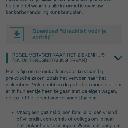
hulpmiddel waarin u alle informatie over uw
16h-18h
kankerbehandeling kunt bundelen.
VOORNAAM
Verder
Download "checklist vóór je
verblijf"
EMAIL
REGEL VERVOER NAAR HET ZIEKENHUIS
(EN DE TERUGBETALING ERVAN)
Het is fijn om er niet alleen voor te staan bij
MIJN VRAAG
praktische zaken, zoals het vervoer naar het
ziekenhuis. Velen hebben de puf of de moed niet om
er in hun eentje heen te gaan met de eigen wagen,
de taxi of het openbaar vervoer. Daarom:
Ja, stuur mij de nieuwsbrief
Vraag een gezinslid, een familielid, een vriend
Ik aanvaard de
gebruiksvoorwaarden
of vriendin, een kennis of collega om je naar
*VERPLICHT VELD
het ziekenhuis te brengen. Wees niet bang om