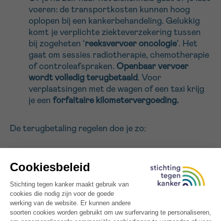
voeren: de transportkosten kunnen hoog
oplopen bij een kankerbehandeling. Gelukkig
komt je verplichte ziekteverzekering tussen
bij zogeheten ‘
reeksvervoer oncologie
’. Het
gaat om sessies radiotherapie, chemotherapie
of controleafspraken.
Openbaar vervoer
wordt volledig terugbetaald
. Voor
verplaatsingen met de wagen of een taxi krijg
je een
forfaitaire kilometervergoeding.
De terugbetaling regelen doe je zo:
Vraag je formulier voor terugbetaling aan bij je
ziekenfonds.
Laat het formulier invullen in je ziekenhuis.
Alle data van je behandelsessies of
controleafspraken moeten erop staan.
Je bezorgt het ingevulde formulier aan je