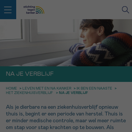
IN DE STRIJD TEGEN KANKER STA
TERUG
JE NIET ALLEEN
EMAIL
geen enkele diagnose
Professionele medewerkers beantwoorden je vragen
Contacteer ons gratis
NA JE VERBLIJF
Afspraak
Vraag
Gegevens
Bevestiging
NAAM
Bel ons op 0800 15 802
HOME
>
LEVEN MET EN NA KANKER
>
IK BEN EEN NAASTE
>
ma-vrij 9u tot 18u
HET ZIEKENHUISVERBLIJF
>
NA JE VERBLIJF
KIES DE TIJDSSPANNE VAN JE AFSPRAAK
Via ons
9h-11h
contactformulier
VOORNAAM
Als je dierbare na een ziekenhuisverblijf opnieuw
TERUG
thuis is, begint er een periode van herstel. Thuis is
11h-13h
Ik wil graag opgebeld worden
er minder medische controle, maar wel meer ruimte
NAAM
om stap voor stap krachten op te bouwen. Als
13h-16h
Meer weten over Kankerinfo