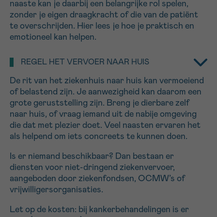
naaste kan je daarbij een belangrijke rol spelen,
16h-18h
zonder je eigen draagkracht of die van de patiënt
te overschrijden. Hier lees je hoe je praktisch en
VOORNAAM
emotioneel kan helpen.
Verder
REGEL HET VERVOER NAAR HUIS
De rit van het ziekenhuis naar huis kan vermoeiend
EMAIL
of belastend zijn. Je aanwezigheid kan daarom een
grote geruststelling zijn. Breng je dierbare zelf
naar huis, of vraag iemand uit de nabije omgeving
die dat met plezier doet. Veel naasten ervaren het
MIJN VRAAG
als helpend om iets concreets te kunnen doen.
Is er niemand beschikbaar? Dan bestaan er
diensten voor niet-dringend ziekenvervoer,
aangeboden door ziekenfondsen, OCMW’s of
Ja, stuur mij de nieuwsbrief
vrijwilligersorganisaties.
Ik aanvaard de
gebruiksvoorwaarden
Let op de kosten: bij kankerbehandelingen is er
*VERPLICHT VELD