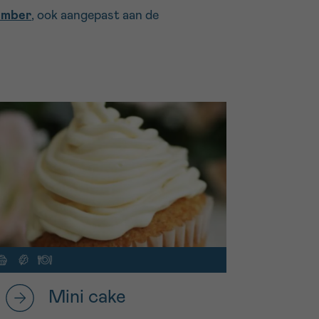
ember
, ook aangepast aan de
Mini cake