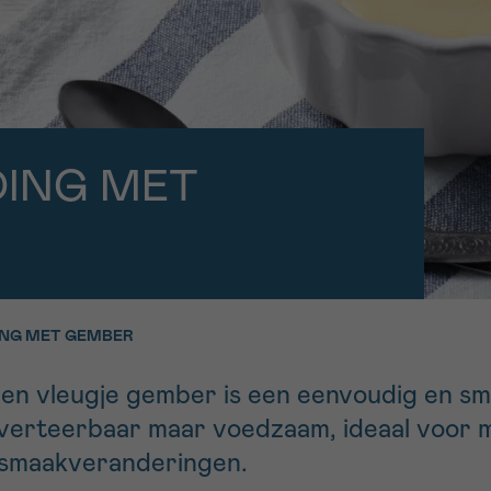
11h-13h
13h-16h
p 0800 15 802
Via ons
 tot 18u
contactformuli
V
ag opgebeld
Meer weten ov
DING MET
Kankerinfo
e nieuwsbrief
gebruiksvoorwaarden
S
ING MET GEMBER
een vleugje gember is een eenvoudig en sm
t verteerbaar maar voedzaam, ideaal voor 
 smaakveranderingen.