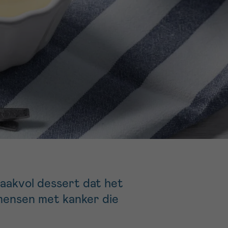
16h-18h
er
erder
er
turen
aakvol dessert dat het
mensen met kanker die