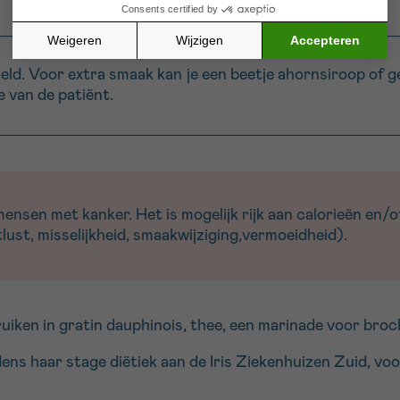
ld. Voor extra smaak kan je een beetje ahornsiroop of g
e van de patiënt.
sen met kanker. Het is mogelijk rijk aan calorieën en/of
ust, misselijkheid, smaakwijziging,vermoeidheid).
uiken in gratin dauphinois, thee, een marinade voor broc
jdens haar stage diëtiek aan de Iris Ziekenhuizen Zuid, v