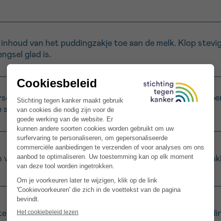
inhoud van het puddingzakje toe aan de melk. Klop stevi
ngsel glad is.
 gember fijn en voeg deze toe aan het mengsel. Gember g
le seconden om de gember goed te verdelen.
 vier kleine kommetjes of glaasjes. Zo is het dessert mak
ns 10 minuten in de koelkast. Dankzij de instantbereiding