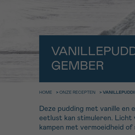
9h-11h
Bel ons o
EMAIL
ma-vrij 9u
Ik wil gra
MIJN VRAAG
VANILLEPUD
worden
GEMBER
Ja, stuur mij d
Ik aanvaard de
*VERPLICHT VELD
HOME
>
ONZE RECEPTEN
>
VANILLEPUDD
Deze pudding met vanille en 
eetlust kan stimuleren. Lich
kampen met vermoeidheid of