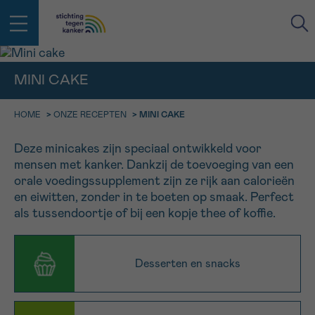
MINI CAKE
IN DE STRIJD TEGEN KANKER STA
TERUG
HOME
JE NIET ALLEEN
>
ONZE RECEPTEN
>
MINI CAKE
EMAIL
geen enkele diagnose
Professionele medewerkers beantwoorden je vragen
Deze minicakes zijn speciaal ontwikkeld voor
mensen met kanker. Dankzij de toevoeging van een
Contacteer ons gratis
orale voedingssupplement zijn ze rijk aan calorieën
Afspraak
Vraag
Gegevens
Bevestiging
NAAM
en eiwitten, zonder in te boeten op smaak. Perfect
Bel ons op 0800 15 802
als tussendoortje of bij een kopje thee of koffie.
ma-vrij 9u tot 18u
KIES DE TIJDSSPANNE VAN JE AFSPRAAK
Via ons
9h-11h
contactformulier
VOORNAAM
Desserten en snacks
TERUG
11h-13h
Ik wil graag opgebeld worden
NAAM
13h-16h
Meer weten over Kankerinfo