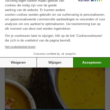
ervaring in de klinische voeding, waar bijvoeding tot
behoort.
Zin in een ander voedzaam dessert? Probeer dan
onze
bananencake met chocolade
– zacht,
energierijk en heerlijk.
MEER INSPIRATIE