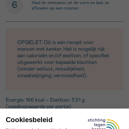
Haal de minicakes uit de vorm en laat ze
afkoelen op een rooster.
OPGELET: Dit is een recept voor
mensen met kanker. Het is mogelijk rijk
aan calorieën en/of eiwitten, of specifiek
uitgewerkt voor bepaalde klachten
(minder eetlust, misselijkheid,
smaakwijziging, vermoeidheid).
Energie: 166 kcal – Eiwitten: 3.51 g
(voedingswaarde per portie)
Dit is een recept van Benedicte Defever,
voedingsdeskundige-diëtiste, met jarenlange