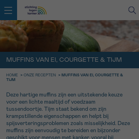
IN DE STRIJD TEGEN KANKER STA
TERUG
JE NIET ALLEEN
EMAIL
MUFFINS VAN EI, COURGETTE & TIJM
geen enkele diagnose
Professionele medewerkers beantwoorden je vragen
Contacteer ons gratis
HOME
>
ONZE RECEPTEN
>
MUFFINS VAN EI, COURGETTE &
TIJM
Afspraak
Vraag
Gegevens
Bevestiging
NAAM
Bel ons op 0800 15 802
ma-vrij 9u tot 18u
Deze hartige muffins zijn een uitstekende keuze
KIES DE TIJDSSPANNE VAN JE AFSPRAAK
voor een lichte maaltijd of voedzaam
Via ons
tussendoortje. Tijm staat bekend om zijn
9h-11h
contactformulier
VOORNAAM
krampstillende eigenschappen en helpt bij
TERUG
11h-13h
Ik wil graag opgebeld worden
spijsverteringsproblemen zoals misselijkheid. Deze
muffins zijn eenvoudig te bereiden en bijzonder
NAAM
13h-16h
Meer weten over Kankerinfo
geschikt voor mensen met kanker, vooral bij