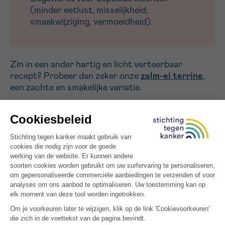
(minder eetlust, misselijkheid,
smaakwijziging, vermoeidheid).
Zin in een ander hartig en licht verteerbaar
recept? Probeer dan zeker onze
zalm-ei terrine
,
een zachte en smakelijke variatie.
Dit is een recept van Safae Metmari, tijdens haar
stage diëtiek aan de Iris Ziekenhuizen Zuid, voor de
Hogeschool Lucia de Brouckère in Brussel.
MEER INSPIRATIE