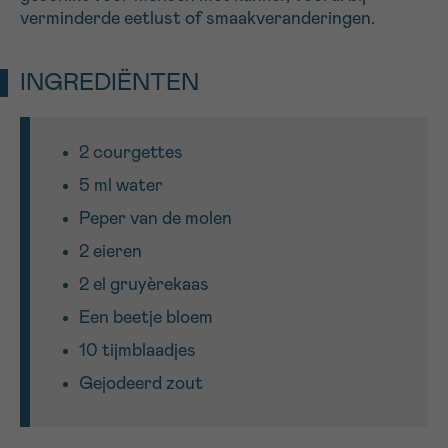
verminderde eetlust of smaakveranderingen.
16h-18h
VOORNAAM
INGREDIËNTEN
Verder
2 courgettes
EMAIL
5 ml water
Peper van de molen
2 eieren
MIJN VRAAG
2 el gruyèrekaas
Een beetje bloem
10 tijmblaadjes
Gejodeerd zout
Ja, stuur mij de nieuwsbrief
Ik aanvaard de
gebruiksvoorwaarden
*VERPLICHT VELD