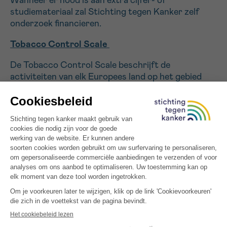
Wanneer er nood is aan extra cijfer- of
studiemateriaal zal Stichting tegen Kanker zelf
onderzoek financieren.
Tobacco Control Scale
De Tobacco Control Scale beschrijft de
activiteiten van elk Europees land op het gebied
van tabaksreguleringsbeleid, zoals
prijsverhogingen door hogere accijnzen op
tabaksproducten, rookverboden/-beperkingen op
openbare plaatsen en op het werk, verbod op
reclame en promotie van tabaksproducten, enz.
Deze studie leidt tot een ranglijst van Europese
landen en geeft de veranderingen weer die in elk
land in de loop der jaren zijn doorgevoerd.
Eerste Belgische enquête over jongeren en
vapen (2023)
Eerdere rookenquêtes (tot en met 2022)