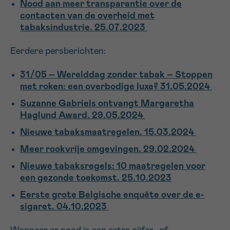
Nood aan meer transparantie over de
contacten van de overheid met
tabaksindustrie.
25.07.2023
Sturen
Eerdere persberichten:
31/05 – Werelddag zonder tabak – Stoppen
met roken: een overbodige luxe? 31.05.2024
Suzanne Gabriels ontvangt Margaretha
Haglund Award. 29.05.2024
Nieuwe tabaksmaatregelen
. 15.03.2024
Meer rookvrije omgevingen
. 29.02.2024
Nieuwe tabaksregels: 10 maatregelen voor
een gezonde toekomst. 25.10.2023
Eerste grote Belgische enquête over de e-
sigaret.
04.10.2023