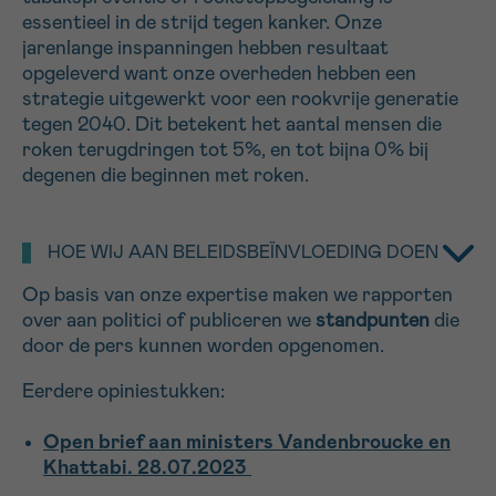
essentieel in de strijd tegen kanker. Onze
16h-18h
jarenlange inspanningen hebben resultaat
opgeleverd want onze overheden hebben een
VOORNAAM
strategie
uitgewerkt voor een rookvrije generatie
Verder
tegen 2040.
Dit betekent het aantal mensen die
roken terugdringen tot 5%, en tot bijna 0% bij
degenen die beginnen met roken.
EMAIL
HOE WIJ AAN BELEIDSBEÏNVLOEDING DOEN
Op basis van onze expertise maken we rapporten
MIJN VRAAG
over aan politici of publiceren we
standpunten
die
door de pers kunnen worden opgenomen.
Eerdere opiniestukken:
Ja, stuur mij de nieuwsbrief
Open brief aan ministers Vandenbroucke en
Ik aanvaard de
gebruiksvoorwaarden
Khattabi. 28.07.2023
*VERPLICHT VELD