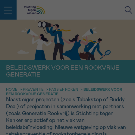
IN DE STRIJD TEGEN KANKER STA
TERUG
JE NIET ALLEEN
EMAIL
geen enkele diagnose
Professionele medewerkers beantwoorden je vragen
BELEIDSWERK VOOR EEN ROOKVRIJE
Contacteer ons gratis
GENERATIE
Afspraak
Vraag
Gegevens
Bevestiging
NAAM
Bel ons op 0800 15 802
HOME
>
PREVENTIE
>
PASSIEF ROKEN
>
BELEIDSWERK VOOR
ma-vrij 9u tot 18u
EEN ROOKVRIJE GENERATIE
KIES DE TIJDSSPANNE VAN JE AFSPRAAK
Naast eigen projecten (zoals Tabakstop of Buddy
Via ons
Deal) of projecten in samenwerking met partners
9h-11h
contactformulier
VOORNAAM
(zoals Generatie Rookvrij) is Stichting tegen
TERUG
11h-13h
Ik wil graag opgebeld worden
Kanker erg actief op het vlak van
beleidsbeïnvloeding. Nieuwe wetgeving op vlak van
NAAM
13h-16h
Meer weten over Kankerinfo
tabakspreventie of rookstopbegeleiding is