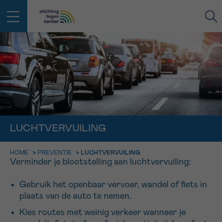
IN DE STRIJD TEGEN KANKER STA
TERUG
JE NIET ALLEEN
EMAIL
geen enkele diagnose
Professionele medewerkers beantwoorden je vragen
Contacteer ons gratis
LUCHTVERVUILING
Afspraak
Vraag
Gegevens
Bevestiging
NAAM
Bel ons op 0800 15 802
ma-vrij 9u tot 18u
HOME
>
PREVENTIE
>
LUCHTVERVUILING
KIES DE TIJDSSPANNE VAN JE AFSPRAAK
Verminder je blootstelling aan luchtvervuiling:
Via ons
9h-11h
contactformulier
VOORNAAM
Gebruik het openbaar vervoer, wandel of fiets in
TERUG
11h-13h
plaats van de auto te nemen.
Ik wil graag opgebeld worden
NAAM
Kies routes met weinig verkeer wanneer je
13h-16h
Meer weten over Kankerinfo