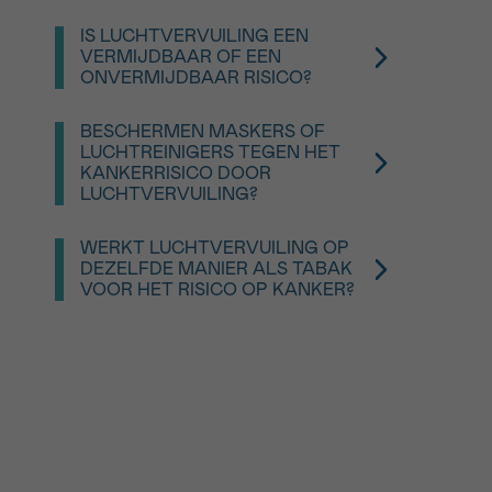
Fout. Luchtvervuiling is erkend als een
vervuilingsbronnen.
kankerverwekkende factor voor de mens.
IS LUCHTVERVUILING EEN
Ook al lijkt het individuele risico beperkt, de
VERMIJDBAAR OF EEN
blootstelling betreft een groot deel van de
ONVERMIJDBAAR RISICO?
bevolking, waardoor luchtvervuiling een
Het is niet altijd mogelijk om blootstelling
belangrijk thema is voor preventie en
volledig te vermijden, maar de impact kan
volksgezondheid.
BESCHERMEN MASKERS OF
worden beperkt.
LUCHTREINIGERS TEGEN HET
Individuele maatregelen (verluchten,
KANKERRISICO DOOR
verplaatsingskeuzes, bronreductie
LUCHTVERVUILING?
binnenshuis) en collectieve maatregelen
Maskers en luchtreinigers kunnen in
(beleid, regelgeving) zijn beide essentieel.
bepaalde situaties de blootstelling aan
WERKT LUCHTVERVUILING OP
sommige polluenten, zoals fijnstof,
DEZELFDE MANIER ALS TABAK
verminderen.
VOOR HET RISICO OP KANKER?
Ze vervangen echter niet de
Luchtvervuiling en tabak hebben niet
basismaatregelen zoals ventilatie en
hetzelfde risiconiveau, maar kunnen op een
bronreductie. Ze zijn eerder een aanvulling
vergelijkbare manier werken: beide bevatten
dan een voldoende maatregel op zich.
kankerverwekkende stoffen die het DNA
kunnen beschadigen.
Gelijke of gecombineerde blootstelling
verhoogt vooral het risico op longkanker.
Niet roken en de blootstelling aan
luchtvervuiling verminderen zijn dus twee