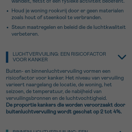
wandelt, fietst of een fysieke activiteit beoefent.
16h-18h
Houd je woning rookvrij door er geen materialen
zoals hout of steenkool te verbranden.
VOORNAAM
Steun maatregelen en beleid die de luchtkwaliteit
Verder
verbeteren.
EMAIL
LUCHTVERVUILING: EEN RISICOFACTOR
VOOR KANKER
Buiten- en
binnenluchtvervuiling
vormen een
risicofactor voor kanker. Het niveau van vervuiling
MIJN VRAAG
varieert naargelang de locatie, de woning, het
seizoen, de temperatuur, de nabijheid van
vervuilingsbronnen en de luchtvochtigheid.
De proportie kankers die worden veroorzaakt door
buitenluchtvervuiling wordt geschat op 2 tot 4%.
Ja, stuur mij de nieuwsbrief
Ik aanvaard de
gebruiksvoorwaarden
*VERPLICHT VELD