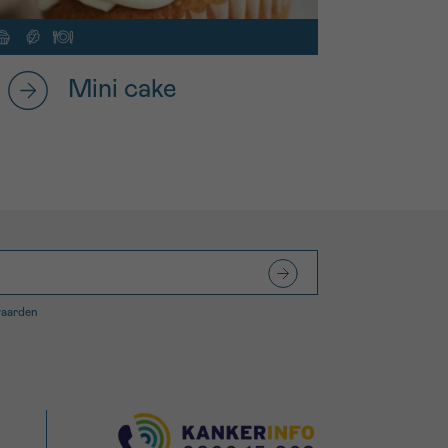
Mini cake
waarden