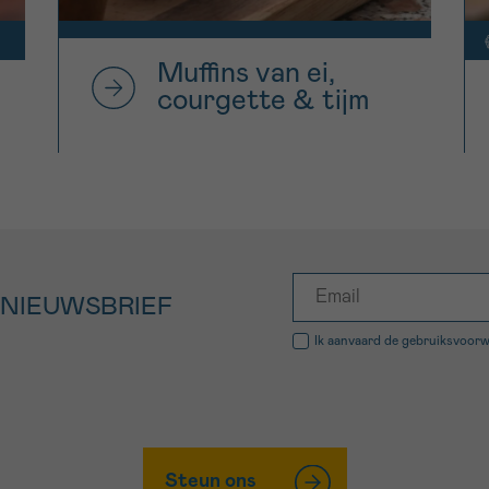
Muffins van ei,
courgette & tijm
 NIEUWSBRIEF
Ik aanvaard de
gebruiksvoor
Steun ons