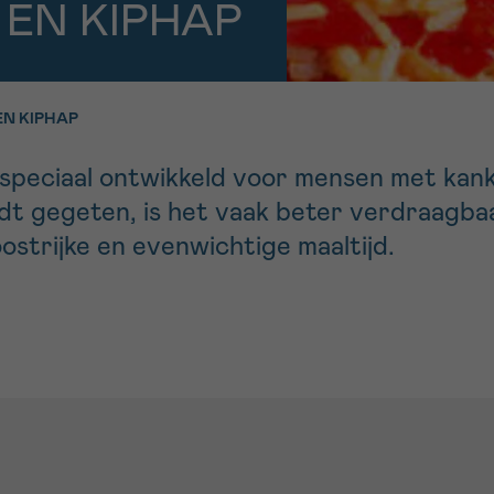
11h-13h
13h-16h
 EN KIPHAP
p 0800 15 802
Via ons
 tot 18u
contactformuli
V
EN KIPHAP
ag opgebeld
Meer weten ov
speciaal ontwikkeld voor mensen met kanker
Kankerinfo
 gegeten, is het vaak beter verdraagbaa
strijke en evenwichtige maaltijd.
e nieuwsbrief
gebruiksvoorwaarden
S