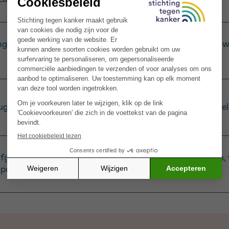
gsel. Laat koken en roer regelmatig. Voeg indien nodig wa
els apart. Kruid met zout en peper. Laat volledig afkoele
afgekoelde kip. Meng geen warme en koude ingrediënten, 
e porties als tussendoortje worden gegeten.