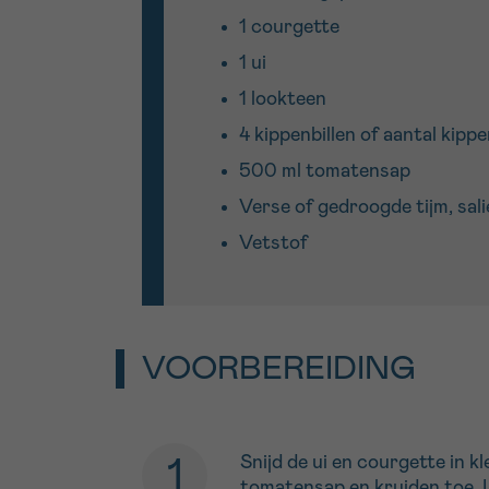
1 courgette
1 ui
1 lookteen
4 kippenbillen of aantal kipp
500 ml tomatensap
Verse of gedroogde tijm, sali
Vetstof
VOORBEREIDING
Snijd de ui en courgette in k
tomatensap en kruiden toe. 