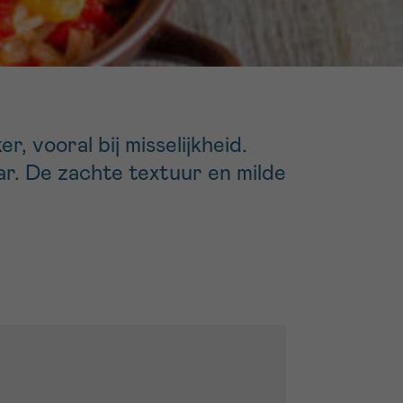
16h-18h
er
erder
er
, vooral bij misselijkheid.
r. De zachte textuur en milde
turen