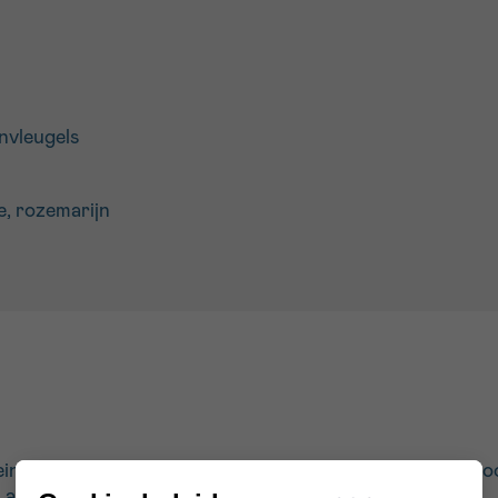
envleugels
e, rozemarijn
leine blokjes. Fruit de ui in wat vetstof, voeg dan de knof
Laat enkele minuten sudderen.