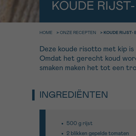
9h-11h
KOUDE RIJST-
Bel ons o
EMAIL
ma-vrij 9u
HOME
>
ONZE RECEPTEN
>
KOUDE RIJST- 
Ik wil gra
MIJN VRAAG
Deze koude risotto met kip is 
worden
Omdat het gerecht koud wordt
smaken maken het tot een troo
Ja, stuur mij d
Ik aanvaard de
*VERPLICHT VELD
INGREDIËNTEN
500 g rijst
2 blikken gepelde tomaten