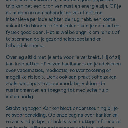
trip kan net een bron van rust en energie zijn. Of je
16h-18h
nu midden in een behandeling zit of net een
intensieve periode achter de rug hebt, een korte
VOORNAAM
vakantie in binnen- of buitenland kan je mentaal en
Verder
fysiek goed doen. Het is wel belangrijk om je reis af
te stemmen op je gezondheidstoestand en
behandelschema.
EMAIL
Overleg altijd met je arts voor je vertrekt. Hij of zij
kan inschatten of reizen haalbaar is en je adviseren
over vaccinaties, medicatie, reisverzekering en
MIJN VRAAG
mogelijke risico’s. Denk ook aan praktische zaken
zoals aangepaste accommodatie, voldoende
rustmomenten en toegang tot medische hulp
indien nodig.
Stichting tegen Kanker biedt ondersteuning bij je
Ja, stuur mij de nieuwsbrief
reisvoorbereiding. Op onze pagina over kanker en
Ik aanvaard de
gebruiksvoorwaarden
reizen vind je tips, checklists en nuttige informatie
*VERPLICHT VELD