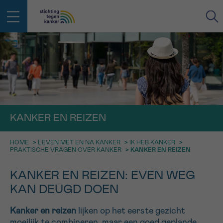
IN DE STRIJD TEGEN KANKER STA
TERUG
JE NIET ALLEEN
EMAIL
geen enkele diagnose
Professionele medewerkers beantwoorden je vragen
KANKER EN REIZEN
Contacteer ons gratis
Afspraak
Vraag
Gegevens
Bevestiging
NAAM
Bel ons op 0800 15 802
HOME
>
LEVEN MET EN NA KANKER
>
IK HEB KANKER
>
ma-vrij 9u tot 18u
PRAKTISCHE VRAGEN OVER KANKER
>
KANKER EN REIZEN
KIES DE TIJDSSPANNE VAN JE AFSPRAAK
Via ons
KANKER EN REIZEN: EVEN WEG
9h-11h
contactformulier
VOORNAAM
KAN DEUGD DOEN
TERUG
11h-13h
Ik wil graag opgebeld worden
Kanker en reizen
lijken op het eerste gezicht
NAAM
13h-16h
Meer weten over Kankerinfo
moeilijk te combineren, maar een goed geplande