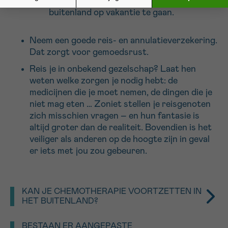
toestemming geven om naar het
buitenland op vakantie te gaan.
Neem een goede reis- en annulatieverzekering.
Dat zorgt voor gemoedsrust.
Reis je in onbekend gezelschap? Laat hen
weten welke zorgen je nodig hebt: de
medicijnen die je moet nemen, de dingen die je
niet mag eten … Zoniet stellen je reisgenoten
zich misschien vragen – en hun fantasie is
altijd groter dan de realiteit. Bovendien is het
veiliger als anderen op de hoogte zijn in geval
er iets met jou zou gebeuren.
KAN JE CHEMOTHERAPIE VOORTZETTEN IN
HET BUITENLAND?
De Europese wetgeving over het vrij verkeer van
BESTAAN ER AANGEPASTE