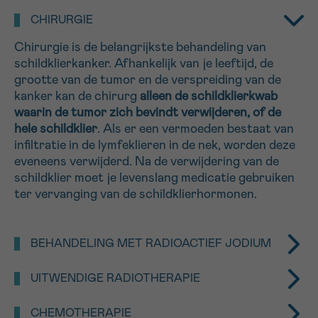
16h-18h
CHIRURGIE
Chirurgie is de belangrijkste behandeling van
VOORNAAM
schildklierkanker. Afhankelijk van je leeftijd, de
Verder
grootte van de tumor en de verspreiding van de
kanker kan de chirurg
alleen de schildklierkwab
waarin de tumor zich bevindt verwijderen, of de
EMAIL
hele schildklier
. Als er een vermoeden bestaat van
infiltratie in de lymfeklieren in de nek, worden deze
eveneens verwijderd. Na de verwijdering van de
schildklier moet je levenslang medicatie gebruiken
MIJN VRAAG
ter vervanging van de schildklierhormonen.
BEHANDELING MET RADIOACTIEF JODIUM
Schildkliercellen nemen bijna al het jodium op dat
Ja, stuur mij de nieuwsbrief
UITWENDIGE RADIOTHERAPIE
het lichaam binnenkomt. In bepaalde gevallen kan I-
Ik aanvaard de
gebruiksvoorwaarden
131 therapie of bestralingstherapie met
radioactief
Uitwendige radiotherapie wordt alleen in bepaalde
*VERPLICHT VELD
CHEMOTHERAPIE