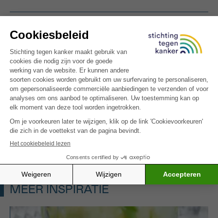
OPGELET: Dit is een recept voor
mensen met kanker. Het is mogelijk rijk
aan calorieën en/of eiwitten, of specifiek
uitgewerkt voor bepaalde klachten
(minder eetlust, misselijkheid,
smaakwijziging, vermoeidheid).
Zin in een andere sprankelende mocktail? Probeer
dan onze
komkommer basilicum fizz
– fris, kruidig
en alcoholvrij.
MEER INSPIRATIE