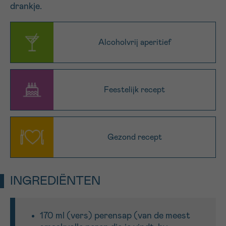
drankje.
16h-18h
VOORNAAM
Alcoholvrij aperitief
Verder
EMAIL
Feestelijk recept
MIJN VRAAG
Gezond recept
INGREDIËNTEN
Ja, stuur mij de nieuwsbrief
Ik aanvaard de
gebruiksvoorwaarden
170 ml (vers) perensap (van de meest
*VERPLICHT VELD