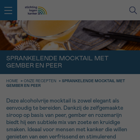
IN DE STRIJD TEGEN KANKER STA
TERUG
JE NIET ALLEEN
EMAIL
SPRANKELENDE MOCKTAIL MET
geen enkele diagnose
Professionele medewerkers beantwoorden je vragen
GEMBER EN PEER
Contacteer ons gratis
HOME
>
ONZE RECEPTEN
>
SPRANKELENDE MOCKTAIL MET
Afspraak
Vraag
Gegevens
Bevestiging
NAAM
GEMBER EN PEER
Bel ons op 0800 15 802
ma-vrij 9u tot 18u
KIES DE TIJDSSPANNE VAN JE AFSPRAAK
Deze alcoholvrije mocktail is zowel elegant als
Via ons
eenvoudig te bereiden. Dankzij de zelfgemaakte
9h-11h
contactformulier
VOORNAAM
siroop op basis van peer, gember en rozemarijn
TERUG
biedt hij een subtiele mix van zoete en kruidige
11h-13h
Ik wil graag opgebeld worden
smaken. Ideaal voor mensen met kanker die willen
NAAM
13h-16h
genieten van een verfrissend en stimulerend
Meer weten over Kankerinfo