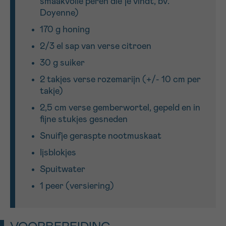
smaakvolle peren die je vindt, bv.
Doyenne)
Sturen
170 g honing
2/3 el sap van verse citroen
30 g suiker
2 takjes verse rozemarijn (+/- 10 cm per
takje)
2,5 cm verse gemberwortel, gepeld en in
fijne stukjes gesneden
Snuifje geraspte nootmuskaat
Ijsblokjes
Spuitwater
1 peer (versiering)