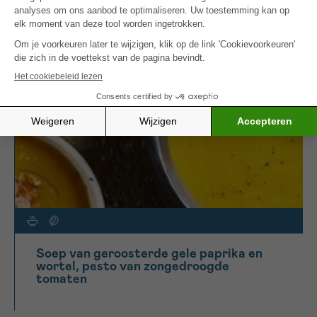
MEER INSPIRATIE
Soep van geroosterde gele paprika en
wortel, pesto van zongedroogde
tomaten