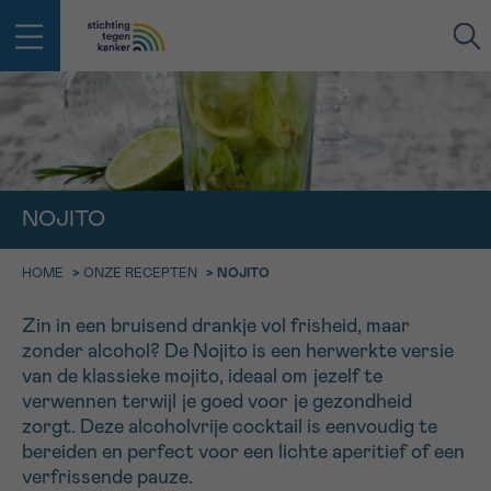
IN DE STRIJD TEGEN KANKER STA
TERUG
JE NIET ALLEEN
EMAIL
NOJITO
geen enkele diagnose
Professionele medewerkers beantwoorden je vragen
Contacteer ons gratis
HOME
>
ONZE RECEPTEN
>
NOJITO
Afspraak
Vraag
Gegevens
Bevestiging
NAAM
Bel ons op 0800 15 802
Zin in een bruisend drankje vol frisheid, maar
ma-vrij 9u tot 18u
KIES DE TIJDSSPANNE VAN JE AFSPRAAK
zonder alcohol? De Nojito is een herwerkte versie
Via ons
van de klassieke mojito, ideaal om jezelf te
9h-11h
contactformulier
VOORNAAM
verwennen terwijl je goed voor je gezondheid
TERUG
zorgt. Deze alcoholvrije cocktail is eenvoudig te
11h-13h
Ik wil graag opgebeld worden
bereiden en perfect voor een lichte aperitief of een
NAAM
13h-16h
verfrissende pauze.
Meer weten over Kankerinfo