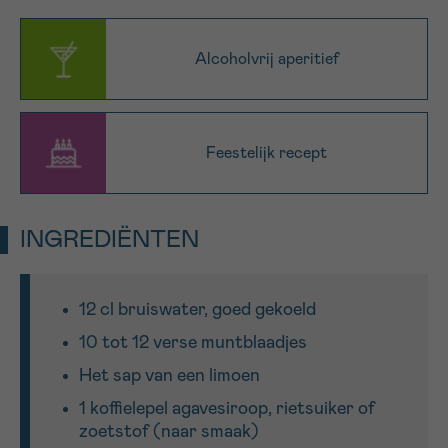
16h-18h
Alcoholvrij aperitief
VOORNAAM
Verder
Feestelijk recept
EMAIL
INGREDIËNTEN
MIJN VRAAG
12 cl bruiswater, goed gekoeld
10 tot 12 verse muntblaadjes
Het sap van een limoen
Ja, stuur mij de nieuwsbrief
1 koffielepel agavesiroop, rietsuiker of
Ik aanvaard de
gebruiksvoorwaarden
zoetstof (naar smaak)
*VERPLICHT VELD