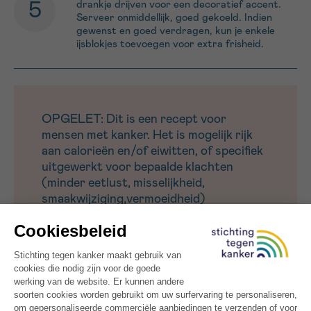
drankje drijven voor een decoratief accent.
Serveer onmiddellijk, goed gekoeld. Indien
gewenst en goed verdragen, kun je enkele
ijsblokjes toevoegen voor extra frisheid.
OPGELET: Dit is een recept voor
mensen met kanker. Het is mogelijk rijk
aan calorieën en/of eiwitten, of specifiek
uitgewerkt voor bepaalde klachten
(minder eetlust, misselijkheid,
smaakwijziging,vermoeidheid)
Probeer ook eens ons recept voor
kiwischuim met
aardbeiensaus
, een andere frisse en aangepaste
lekkernij.