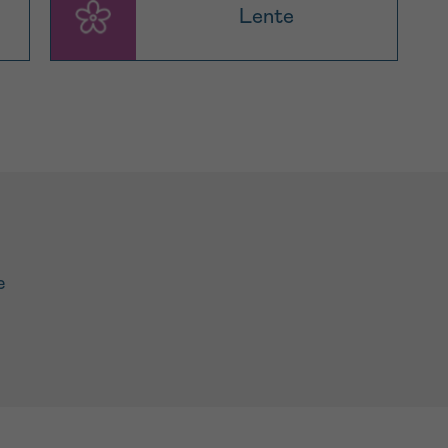
Lente
e