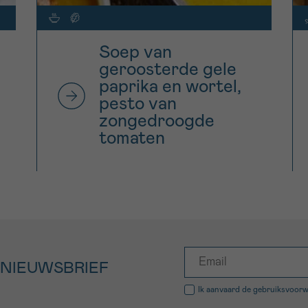
Soep van
geroosterde gele
paprika en wortel,
pesto van
zongedroogde
tomaten
 NIEUWSBRIEF
Ik aanvaard de
gebruiksvoor