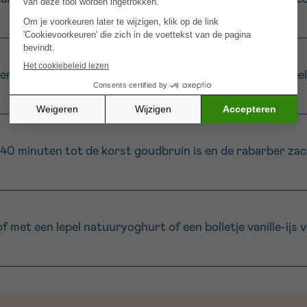
dem met een eetlepel bloem en een eetlepel suiker. Verdee
40 minuten tot de korst goudbruin is en de rabarber zac
of met een lepel natuuryoghurt of een bolletje vanille-ijs 