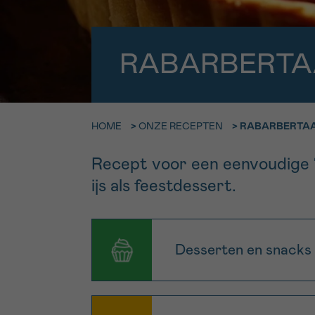
9h-11h
Bel ons o
EMAIL
ma-vrij 9u
RABARBERTA
Ik wil gra
MIJN VRAAG
worden
HOME
>
ONZE RECEPTEN
>
RABARBERTA
Recept voor een eenvoudige ‘f
Ja, stuur mij d
ijs als feestdessert.
Ik aanvaard de
*VERPLICHT VELD
Desserten en snacks