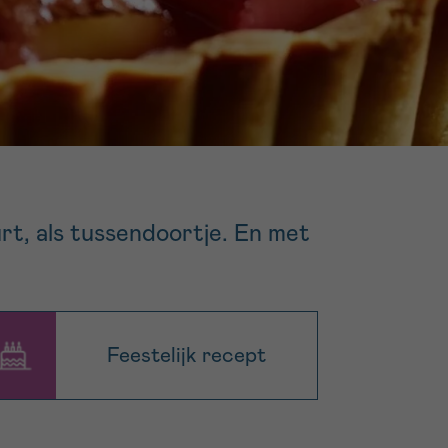
16h-18h
er
erder
er
rt, als tussendoortje. En met
turen
Feestelijk recept