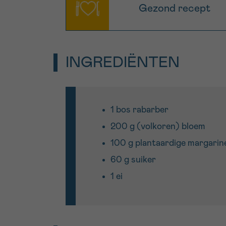
Gezond recept
INGREDIËNTEN
1 bos rabarber
200 g (volkoren) bloem
100 g plantaardige margarin
60 g suiker
1 ei