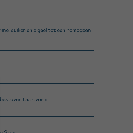
ine, suiker en eigeel tot een homogeen
m bestoven taartvorm.
er 2 cm.