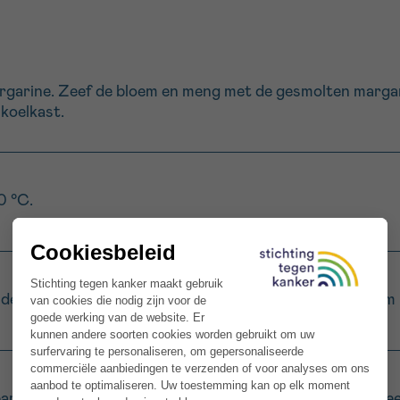
argarine. Zeef de bloem en meng met de gesmolten margar
 koelkast.
0 °C.
n deegroller en leg het deeg in een ingevette en met bloe
abarber met een dunschiller en snijd in stukjes van ongeve