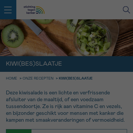
IN DE STRIJD TEGEN KANKER STA
TERUG
JE NIET ALLEEN
EMAIL
geen enkele diagnose
Professionele medewerkers beantwoorden je vragen
KIWI(BES)SLAATJE
Contacteer ons gratis
Afspraak
Vraag
Gegevens
Bevestiging
NAAM
HOME
>
ONZE RECEPTEN
>
KIWI(BES)SLAATJE
Bel ons op 0800 15 802
ma-vrij 9u tot 18u
Deze kiwisalade is een lichte en verfrissende
KIES DE TIJDSSPANNE VAN JE AFSPRAAK
afsluiter van de maaltijd, of een voedzaam
Via ons
9h-11h
contactformulier
tussendoortje. Ze is rijk aan vitamine C en vezels,
VOORNAAM
TERUG
en bijzonder geschikt voor mensen met kanker die
11h-13h
Ik wil graag opgebeld worden
kampen met smaakveranderingen of vermoeidheid.
NAAM
13h-16h
Meer weten over Kankerinfo