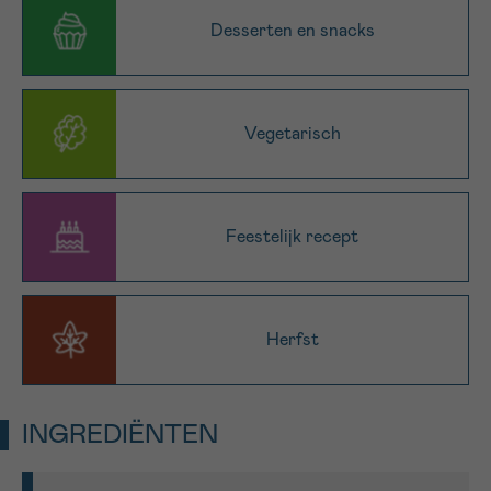
16h-18h
Desserten en snacks
VOORNAAM
Verder
Vegetarisch
EMAIL
Feestelijk recept
MIJN VRAAG
Herfst
Ja, stuur mij de nieuwsbrief
INGREDIËNTEN
Ik aanvaard de
gebruiksvoorwaarden
*VERPLICHT VELD