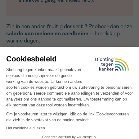
smaakwijziging, vermoeidheid).
Zin in een ander fruitig dessert ? Probeer dan onze
salade van meloen en aardbeien
– heerlijk op
warme dagen.
MEER INSPIRATIE