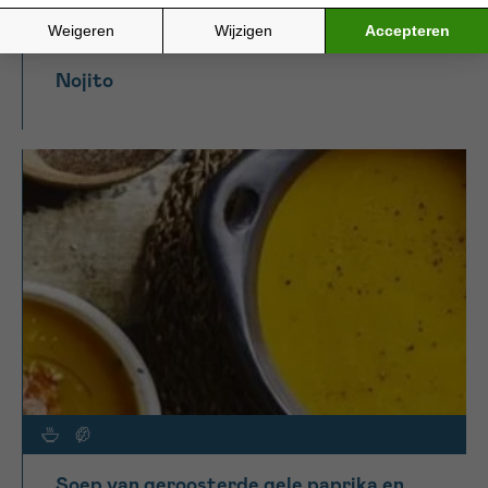
Nojito
Soep van geroosterde gele paprika en