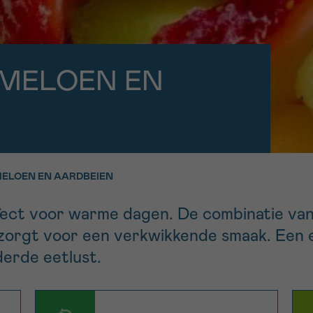
11h-13h
13h-16h
p 0800 15 802
Via ons
 tot 18u
contactformuli
V
 MELOEN EN
ag opgebeld
Meer weten ov
Kankerinfo
e nieuwsbrief
MELOEN EN AARDBEIEN
gebruiksvoorwaarden
S
erfect voor warme dagen. De combinatie va
zorgt voor een verkwikkende smaak. Een e
derde eetlust.