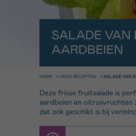
9h-11h
Bel ons o
EMAIL
ma-vrij 9u
SALADE VAN
Ik wil gra
MIJN VRAAG
AARDBEIEN
worden
Ja, stuur mij d
HOME
>
ONZE RECEPTEN
>
SALADE VAN 
Ik aanvaard de
*VERPLICHT VELD
Deze frisse fruitsalade is p
aardbeien en citrusvruchten 
dat ook geschikt is bij vermin