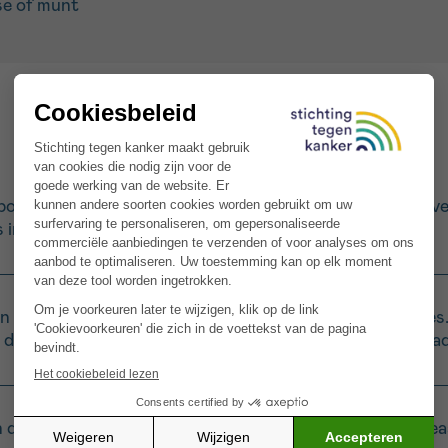
se of munt
olletjes uit de meloen te scheppen. Was de aardbeien, ve
 in kleine stukjes.
n een grote kom of verdeel ze over individuele schaaltje
 dit mengsel over het fruit. Werk af met fijngehakte blaa
 de koelkast en serveer goed gekoeld. Dit gerecht is ideaa