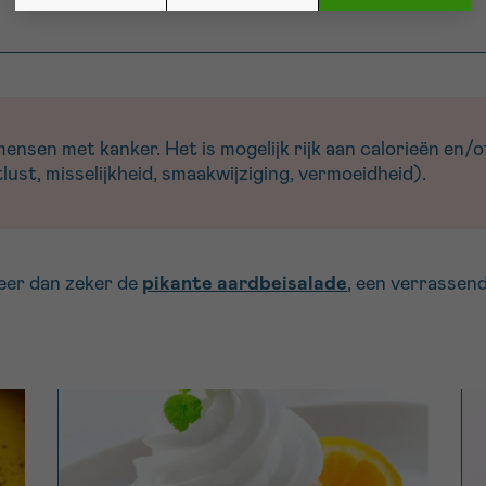
sen met kanker. Het is mogelijk rijk aan calorieën en/of
ust, misselijkheid, smaakwijziging, vermoeidheid).
eer dan zeker de
pikante aardbeisalade
, een verrassen