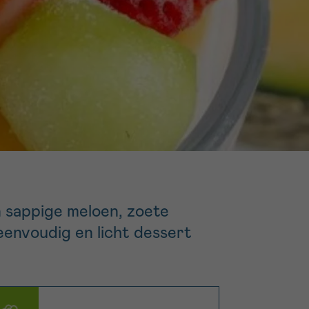
16h-18h
er
erder
er
turen
n sappige meloen, zoete
envoudig en licht dessert