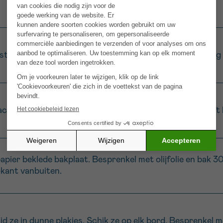
stachenoten fijn. Meng ze met het volkorenmeel en voeg 
tache-meelmengsel en druk goed aan zodat de korst blijft 
apier beklede bakplaat. Besprenkel met olijfolie en bak 3
okant vanbuiten.
jd ze in dunne plakjes. Schik ze op elk bord. Besprenkel me