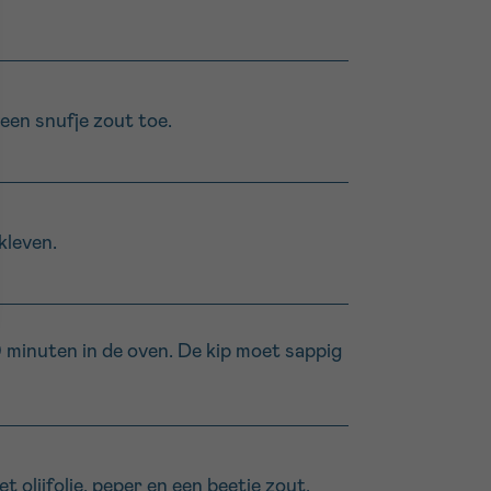
een snufje zout toe.
kleven.
0 minuten in de oven. De kip moet sappig
t olijfolie, peper en een beetje zout.