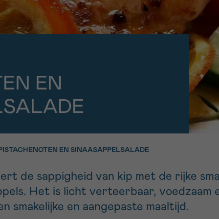
11h-13h
13h-16h
p 0800 15 802
Via ons
 tot 18u
contactformuli
V
ag opgebeld
Meer weten ov
TEN EN
Kankerinfo
LSALADE
e nieuwsbrief
gebruiksvoorwaarden
S
 PISTACHENOTEN EN SINAASAPPELSALADE
rt de sappigheid van kip met de rijke sm
ppels. Het is licht verteerbaar, voedzaam
en smakelijke en aangepaste maaltijd.