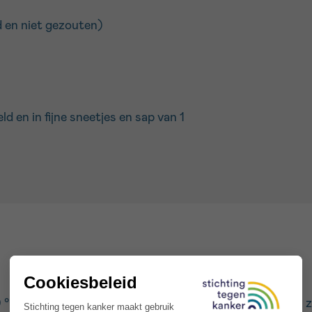
 en niet gezouten)
d en in fijne sneetjes en sap van 1
C. Rooster de pistachenoten kort in een antikleefpan z