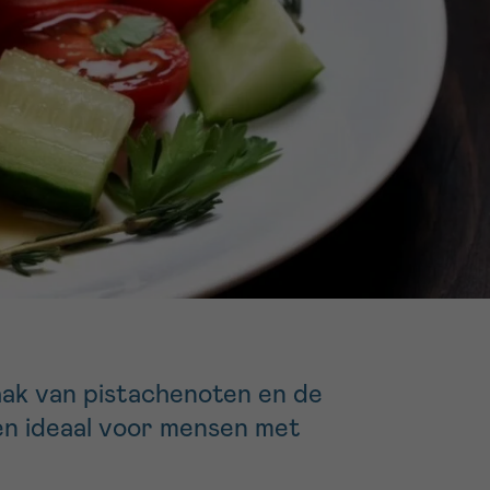
16h-18h
er
erder
er
turen
aak van pistachenoten en de
 en ideaal voor mensen met