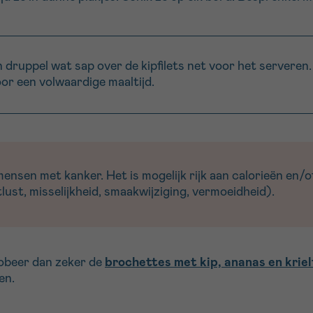
n druppel wat sap over de kipfilets net voor het servere
oor een volwaardige maaltijd.
sen met kanker. Het is mogelijk rijk aan calorieën en/of
ust, misselijkheid, smaakwijziging, vermoeidheid).
obeer dan zeker de
brochettes met kip, ananas en krie
en.