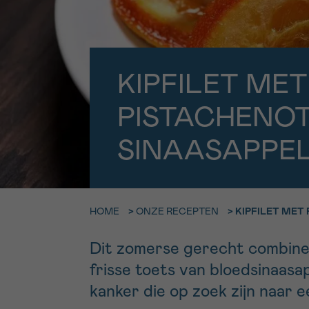
9h-11h
Bel ons o
EMAIL
ma-vrij 9u
KIPFILET MET
Ik wil gra
MIJN VRAAG
PISTACHENO
worden
SINAASAPPE
Ja, stuur mij d
Ik aanvaard de
*VERPLICHT VELD
HOME
>
ONZE RECEPTEN
>
KIPFILET MET
Dit zomerse gerecht combinee
frisse toets van bloedsinaasa
kanker die op zoek zijn naar e