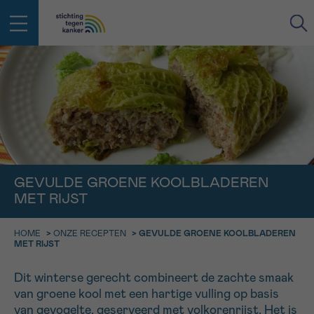
IN DE STRIJD TEGEN KANKER STA
TERUG
JE NIET ALLEEN
EMAIL
geen enkele diagnose
Professionele medewerkers beantwoorden je vragen
Contacteer ons gratis
GEVULDE GROENE KOOLBLADEREN
Afspraak
Vraag
Gegevens
Bevestiging
NAAM
MET RIJST
Bel ons op 0800 15 802
ma-vrij 9u tot 18u
KIES DE TIJDSSPANNE VAN JE AFSPRAAK
HOME
>
ONZE RECEPTEN
>
GEVULDE GROENE KOOLBLADEREN
Via ons
MET RIJST
9h-11h
contactformulier
VOORNAAM
TERUG
11h-13h
Ik wil graag opgebeld worden
Dit winterse gerecht combineert de zachte smaak
van groene kool met een hartige vulling op basis
NAAM
13h-16h
Meer weten over Kankerinfo
van gevogelte, geserveerd met volkorenrijst. Het is