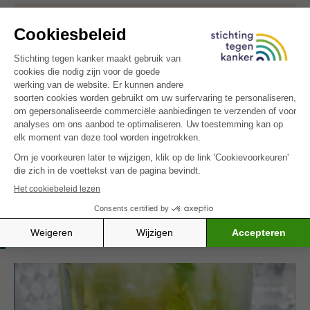
OPGELET: Dit is een recept voor
mensen met kanker. Het is mogelijk rijk
aan calorieën en/of eiwitten, of specifiek
uitgewerkt voor bepaalde klachten
(minder eetlust, misselijkheid,
smaakwijziging, vermoeidheid).
Zin in nog een verwarmend gerecht? Probeer dan
zeker de
lasagne van wintergroenten en quinoa
–
voedzaam, zacht en perfect voor koude dagen.
MEER INSPIRATIE