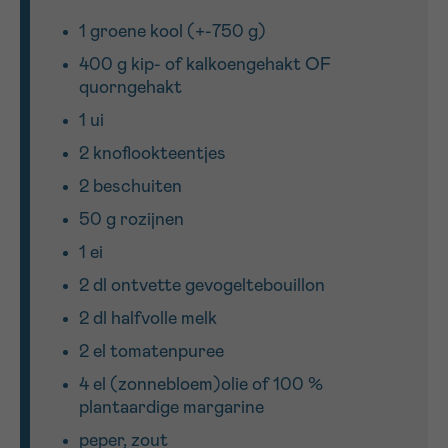
1 groene kool (+-750 g)
Sturen
400 g kip- of kalkoengehakt OF
quorngehakt
1 ui
2 knoflookteentjes
2 beschuiten
50 g rozijnen
1 ei
2 dl ontvette gevogeltebouillon
2 dl halfvolle melk
2 el tomatenpuree
4 el (zonnebloem)olie of 100 %
plantaardige margarine
peper, zout