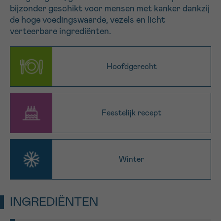
bijzonder geschikt voor mensen met kanker dankzij
16h-18h
de hoge voedingswaarde, vezels en licht
verteerbare ingrediënten.
VOORNAAM
Verder
Hoofdgerecht
EMAIL
Feestelijk recept
MIJN VRAAG
Winter
Ja, stuur mij de nieuwsbrief
INGREDIËNTEN
Ik aanvaard de
gebruiksvoorwaarden
*VERPLICHT VELD