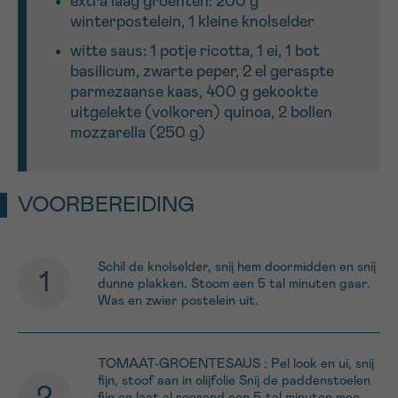
extra laag groenten: 200 g
winterpostelein, 1 kleine knolselder
witte saus: 1 potje ricotta, 1 ei, 1 bot
basilicum, zwarte peper, 2 el geraspte
parmezaanse kaas, 400 g gekookte
uitgelekte (volkoren) quinoa, 2 bollen
mozzarella (250 g)
VOORBEREIDING
Schil de knolselder, snij hem doormidden en snij
dunne plakken. Stoom een 5 tal minuten gaar.
Was en zwier postelein uit.
TOMAAT-GROENTESAUS : Pel look en ui, snij
fijn, stoof aan in olijfolie Snij de paddenstoelen
fijn en laat al roerend een 5-tal minuten mee