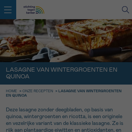
IN DE STRIJD TEGEN KANKER STA
TERUG
JE NIET ALLEEN
EMAIL
geen enkele diagnose
Professionele medewerkers beantwoorden je vragen
LASAGNE VAN WINTERGROENTEN EN
Contacteer ons gratis
QUINOA
Afspraak
Vraag
Gegevens
Bevestiging
NAAM
Bel ons op 0800 15 802
ma-vrij 9u tot 18u
HOME
>
ONZE RECEPTEN
>
LASAGNE VAN WINTERGROENTEN
KIES DE TIJDSSPANNE VAN JE AFSPRAAK
EN QUINOA
Via ons
9h-11h
contactformulier
VOORNAAM
Deze lasagne zonder deegbladen, op basis van
TERUG
quinoa, wintergroenten en ricotta, is een originele
11h-13h
Ik wil graag opgebeld worden
en vezelrijke variant van de klassieke lasagne. Ze is
NAAM
13h-16h
rijk aan plantaardige eiwitten en antioxidanten, en
Meer weten over Kankerinfo