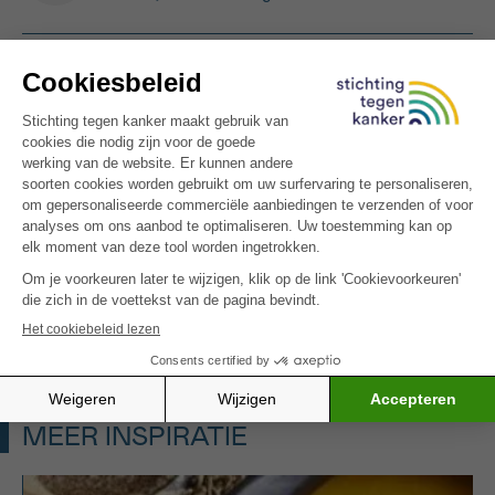
OPGELET : Dit is een recept voor
mensen met kanker. Het is mogelijk rijk
aan calorieën en/of eiwitten, of specifiek
uitgewerkt voor bepaalde klachten
(minder eetlust, misselijkheid,
smaakwijziging, vermoeidheid).
Zin in nog een vegetarisch ovengerecht ? Probeer
dan zeker onze
gegratineerde zomergroenten
–
een vezelrijke en troostrijke optie.
MEER INSPIRATIE