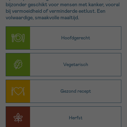
bijzonder geschikt voor mensen met kanker, vooral
16h-18h
bij vermoeidheid of verminderde eetlust. Een
volwaardige, smaakvolle maaltijd.
VOORNAAM
Verder
Hoofdgerecht
EMAIL
Vegetarisch
MIJN VRAAG
Gezond recept
Ja, stuur mij de nieuwsbrief
Ik aanvaard de
gebruiksvoorwaarden
Herfst
*VERPLICHT VELD