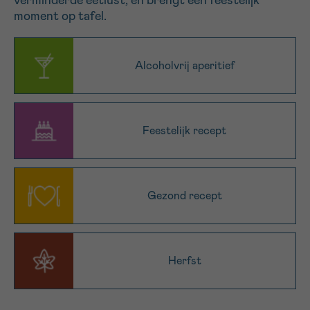
verminderde eetlust, en brengt een feestelijk
moment op tafel.
16h-18h
VOORNAAM
Alcoholvrij aperitief
Verder
EMAIL
Feestelijk recept
MIJN VRAAG
Gezond recept
Herfst
Ja, stuur mij de nieuwsbrief
Ik aanvaard de
gebruiksvoorwaarden
*VERPLICHT VELD