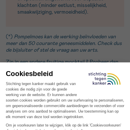
klachten (minder eetlust, misselijkheid,
smaakwijziging, vermoeidheid).
(*)
Pompelmoes kan de werking beïnvloeden van
meer dan 50 courante geneesmiddelen. Check dus
de bijsluiter of stel de vraag aan uw arts.
Zin in een andere fruitige mocktail ? Probeer dan
zeker de
Japanse Kers
, ook geschikt voor mensen
met kanker.
MEER INSPIRATIE