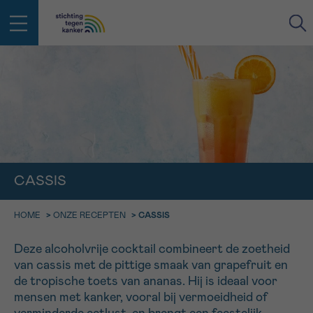
IN DE STRIJD TEGEN KANKER STA
TERUG
JE NIET ALLEEN
EMAIL
geen enkele diagnose
Professionele medewerkers beantwoorden je vragen
Contacteer ons gratis
CASSIS
Afspraak
Vraag
Gegevens
Bevestiging
NAAM
Bel ons op 0800 15 802
ma-vrij 9u tot 18u
HOME
>
ONZE RECEPTEN
>
CASSIS
KIES DE TIJDSSPANNE VAN JE AFSPRAAK
Via ons
9h-11h
Deze alcoholvrije cocktail combineert de zoetheid
contactformulier
VOORNAAM
TERUG
van cassis met de pittige smaak van grapefruit en
11h-13h
Ik wil graag opgebeld worden
de tropische toets van ananas. Hij is ideaal voor
NAAM
mensen met kanker, vooral bij vermoeidheid of
13h-16h
Meer weten over Kankerinfo