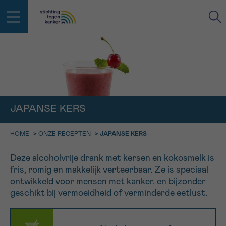
IN DE STRIJD TEGEN KANKER STA
TERUG
JE NIET ALLEEN
EMAIL
geen enkele diagnose
Professionele medewerkers beantwoorden je vragen
JAPANSE KERS
Contacteer ons gratis
Afspraak
Vraag
Gegevens
Bevestiging
NAAM
HOME
>
ONZE RECEPTEN
>
JAPANSE KERS
Bel ons op 0800 15 802
ma-vrij 9u tot 18u
Deze alcoholvrije drank met kersen en kokosmelk is
KIES DE TIJDSSPANNE VAN JE AFSPRAAK
fris, romig en makkelijk verteerbaar. Ze is speciaal
Via ons
9h-11h
contactformulier
ontwikkeld voor mensen met kanker, en bijzonder
VOORNAAM
TERUG
geschikt bij vermoeidheid of verminderde eetlust.
11h-13h
Ik wil graag opgebeld worden
NAAM
13h-16h
Meer weten over Kankerinfo