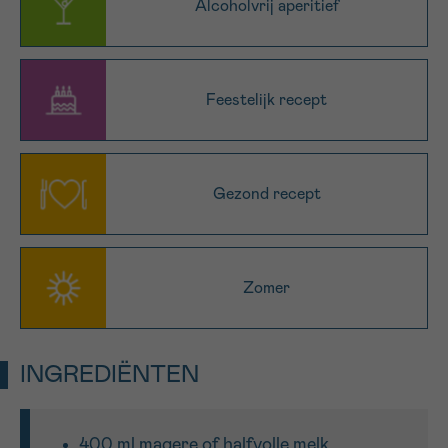
Alcoholvrij aperitief
16h-18h
VOORNAAM
Feestelijk recept
Verder
EMAIL
Gezond recept
MIJN VRAAG
Zomer
INGREDIËNTEN
Ja, stuur mij de nieuwsbrief
Ik aanvaard de
gebruiksvoorwaarden
*VERPLICHT VELD
400 ml magere of halfvolle melk