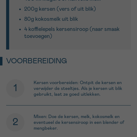
200g kersen (vers of uit blik)
Sturen
80g kokosmelk uit blik
4 koffielepels kersensiroop (naar smaak
toevoegen)
VOORBEREIDING
Kersen voorbereiden: Ontpit de kersen en
verwijder de steeltjes. Als je kersen uit blik
gebruikt, laat ze goed uitlekken.
Mixen: Doe de kersen, melk, kokosmelk en
eventueel de kersensiroop in een blender of
mengbeker.