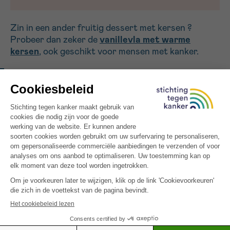
Zin in een ander fruitig dessert met kersen ?
Probeer dan zeker de
vanillevla met warme
kersen
, ook geschikt voor mensen met kanker.
MEER INSPIRATIE