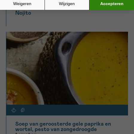
Nojito
Soep van geroosterde gele paprika en
wortel, pesto van zongedroogde