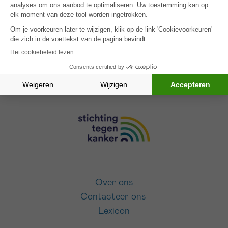
SCHRIJF JE IN VOOR ONZE NIEUWSBRIEF
Ik aanvaard de
gebruiksvoorwaarden
Over ons
Contacteer ons
Lexicon