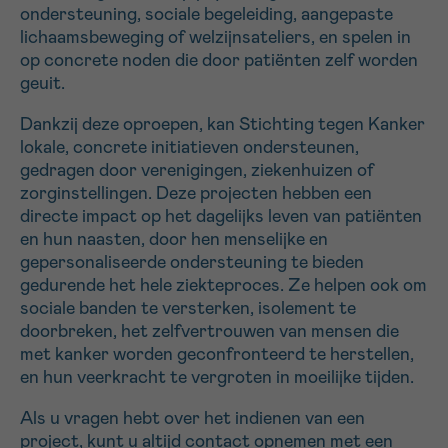
ondersteuning, sociale begeleiding, aangepaste
16h-18h
VOORNAAM
lichaamsbeweging of welzijnsateliers, en spelen in
op concrete noden die door patiënten zelf worden
geuit.
Verder
Dankzij deze oproepen, kan Stichting tegen Kanker
EMAIL
lokale, concrete initiatieven ondersteunen,
gedragen door verenigingen, ziekenhuizen of
zorginstellingen. Deze projecten hebben een
directe impact op het dagelijks leven van patiënten
MIJN VRAAG
en hun naasten, door hen menselijke en
gepersonaliseerde ondersteuning te bieden
gedurende het hele ziekteproces. Ze helpen ook om
sociale banden te versterken, isolement te
doorbreken, het zelfvertrouwen van mensen die
Ja, stuur mij de nieuwsbrief
met kanker worden geconfronteerd te herstellen,
Ik aanvaard de
gebruiksvoorwaarden
en hun veerkracht te vergroten in moeilijke tijden.
*VERPLICHT VELD
Als u vragen hebt over het indienen van een
project, kunt u altijd contact opnemen met een