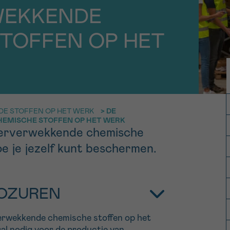
11h-13h
13h-16h
WEKKENDE
p 0800 15 802
Via ons
TOFFEN OP HET
 tot 18u
contactformuli
V
ag opgebeld
Meer weten ov
Kankerinfo
E STOFFEN OP HET WERK
>
DE
EMISCHE STOFFEN OP HET WERK
e nieuwsbrief
kerverwekkende chemische
gebruiksvoorwaarden
S
oe je jezelf kunt beschermen.
OZUREN
rverwekkende chemische stoffen op het
al nodig voor de productie van