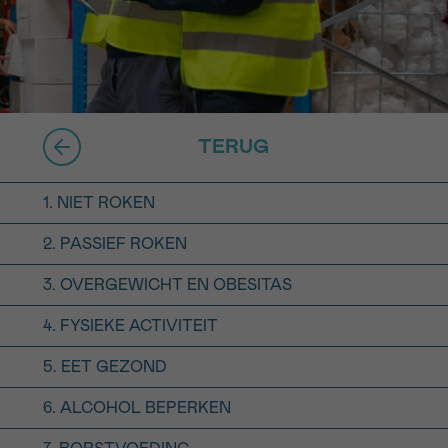
16h-18h
er
erder
er
TERUG
1. NIET ROKEN
2. PASSIEF ROKEN
turen
3. OVERGEWICHT EN OBESITAS
4. FYSIEKE ACTIVITEIT
5. EET GEZOND
6. ALCOHOL BEPERKEN