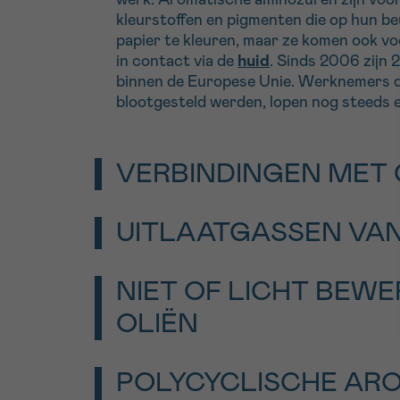
kleurstoffen en pigmenten die op hun be
papier te kleuren, maar ze komen ook vo
in contact via de
huid
. Sinds 2006 zijn
binnen de Europese Unie. Werknemers die
blootgesteld werden, lopen nog steeds e
VERBINDINGEN MET 
Chromium-VI is een metaal dat niet op zi
UITLAATGASSEN VA
een andere stof.
Die chromium-VI-verbindingen worden on
Uitlaatgassen van dieselmotoren bestaa
NIET OF LICHT BEW
om roestvast staal te solderen of om 
gasachtige onderdelen en partikels, di
corrosie (de natuurlijke aantasting van
uitstoot van een motor hangt vooral af 
OLIËN
inwerkt). Werknemers kunnen blootges
samenstelling van de brandstof en de ad
kankerverwekkende metaal in te ademen v
die genomen zijn om uitstoot te vermind
Minerale oliën worden gedestilleerd uit
de industriële werkvloer.
POLYCYCLISCHE AR
farmaceutische en cosmetische industri